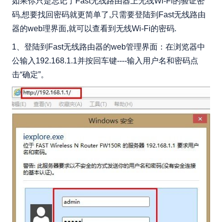
如果你只是忘记了Fast无线路由器上无线Wi-Fi的验证密
码,想要找回密码就更简单了,只需要登陆到Fast无线路由
器的web理界面,就可以查看到无线Wi-Fi的密码.
1、登陆到Fast无线路由器的web管理界面：在浏览器中
公输入192.168.1.1并按回车键----输入用户名和密码点
击“确定”。