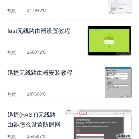
147948℃
热度
fast无线路由器设置教程
166072℃
热度
迅捷无线路由器安装教程
187608℃
热度
迅捷(FAST)无线路
由器怎么设置防蹭网
164687℃
热度