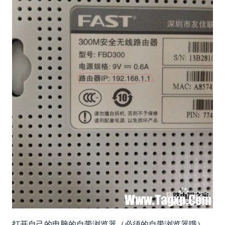
打开自己的电脑的自带浏览器（必须的自带浏览器哦），