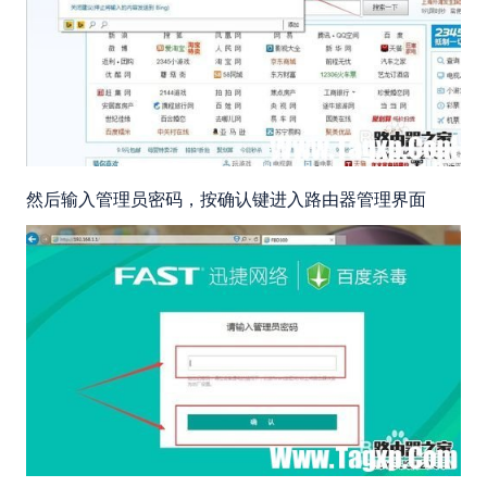
然后输入管理员密码，按确认键进入路由器管理界面