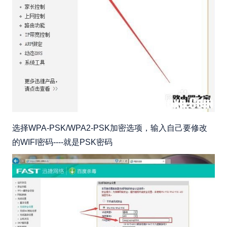
选择WPA-PSK/WPA2-PSK加密选项，输入自己要修改
的WIFI密码----就是PSK密码