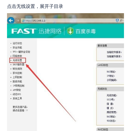
点击无线设置，展开子目录