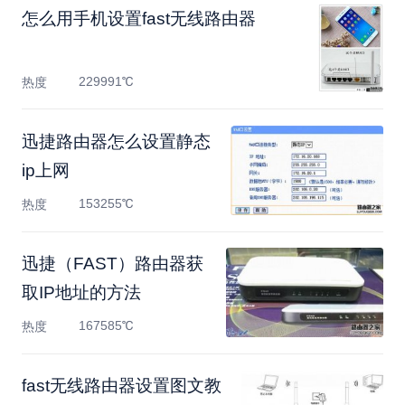
怎么用手机设置fast无线路由器
229991℃
热度
迅捷路由器怎么设置静态
ip上网
153255℃
热度
迅捷（FAST）路由器获
取IP地址的方法
167585℃
热度
fast无线路由器设置图文教