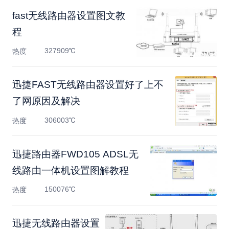
fast无线路由器设置图文教
程
327909℃
热度
迅捷FAST无线路由器设置好了上不
了网原因及解决
306003℃
热度
迅捷路由器FWD105 ADSL无
线路由一体机设置图解教程
150076℃
热度
迅捷无线路由器设置