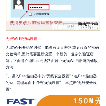
无线Wi-Fi密码设置
无线Wi-Fi开始的时候可能没有设置密码,或者设置的密码
比较简单,因此需要重新设置一个新的、复杂的验证密
码，下面将介绍Fast无线路由器中无线Wi-Fi密码的修改
方法：
1、进入Fast路由器中的“无线安全设置”：在Fast路由器
的web管理界面中点击“无线设置”----再点击“无线安全设
置”。