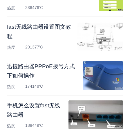
236476℃
热度
fast无线路由器设置图文教
程
291377℃
热度
迅捷路由器PPPoE拨号方式
下如何操作
174148℃
热度
手机怎么设置fast无线
路由器
188449℃
热度