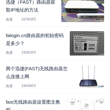
迅捷（FAST）路由器获
取IP地址的方法
167818℃
热度
falogin.cn路由器的初始密码
是多少？
193816℃
热度
两个迅捷(FAST)无线路由器怎
么连接上网
190280℃
热度
fast无线路由器设置图文教
程