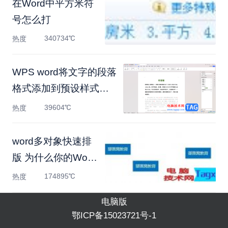
在Word中平方米符
号怎么打
340734℃
热度
WPS word将文字的段落
格式添加到预设样式中
的方法
39604℃
热度
word多对象快速排
版 为什么你的Word
文档排版凌乱
174895℃
热度
电脑版
鄂ICP备15023721号-1