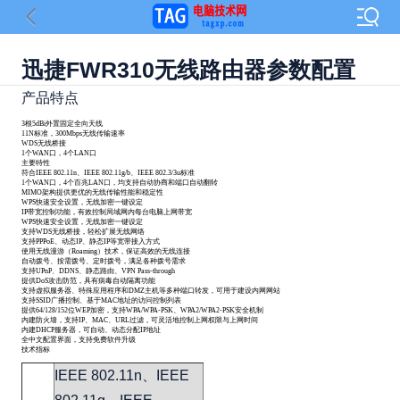
迅捷FWR310无线路由器参数配置
产品特点
3根5dBi外置固定全向天线
11N标准，300Mbps无线传输速率
WDS无线桥接
1个WAN口，4个LAN口
主要特性
符合IEEE 802.11n、IEEE 802.11g/b、IEEE 802.3/3u标准
1个WAN口，4个百兆LAN口，均支持自动协商和端口自动翻转
MIMO架构提供更优的无线传输性能和稳定性
WPS快速安全设置，无线加密一键设定
IP带宽控制功能，有效控制局域网内每台电脑上网带宽
WPS快速安全设置，无线加密一键设定
支持WDS无线桥接，轻松扩展无线网络
支持PPPoE、动态IP、静态IP等宽带接入方式
使用无线漫游（Roaming）技术，保证高效的无线连接
自动拨号、按需拨号、定时拨号，满足各种拨号需求
支持UPnP、DDNS、静态路由、VPN Pass-through
提供DoS攻击防范，具有病毒自动隔离功能
支持虚拟服务器、特殊应用程序和DMZ主机等多种端口转发，可用于建设内网网站
支持SSID广播控制、基于MAC地址的访问控制列表
提供64/128/152位WEP加密，支持WPA/WPA-PSK、WPA2/WPA2-PSK安全机制
内建防火墙，支持IP、MAC、URL过滤，可灵活地控制上网权限与上网时间
内建DHCP服务器，可自动、动态分配IP地址
全中文配置界面，支持免费软件升级
技术指标
IEEE 802.11n、IEEE