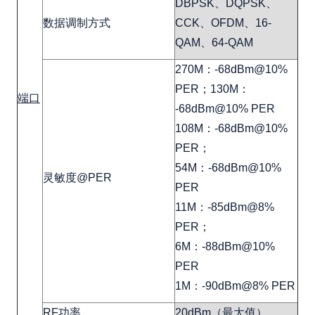
DBPSK、DQPSK、
数据调制方式
CCK、OFDM、16-
QAM、64-QAM
270M：-68dBm@10%
PER；130M：
端口
-68dBm@10% PER
108M：-68dBm@10%
PER；
54M：-68dBm@10%
灵敏度@PER
PER
11M：-85dBm@8%
PER；
6M：-88dBm@10%
PER
1M：-90dBm@8% PER
RF功率
20dBm（最大值）