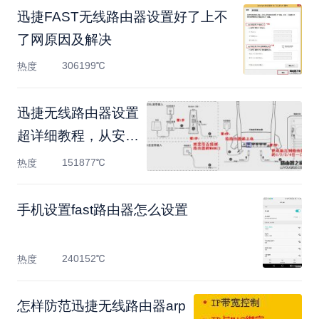
迅捷FAST无线路由器设置好了上不
了网原因及解决
306199℃
热度
迅捷无线路由器设置
超详细教程，从安装
到设置
151877℃
热度
手机设置fast路由器怎么设置
240152℃
热度
怎样防范迅捷无线路由器arp