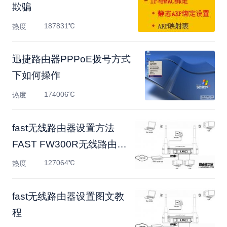
欺骗
187831℃
热度
迅捷路由器PPPoE拨号方式
下如何操作
174006℃
热度
fast无线路由器设置方法
FAST FW300R无线路由器
设置
127064℃
热度
fast无线路由器设置图文教
程