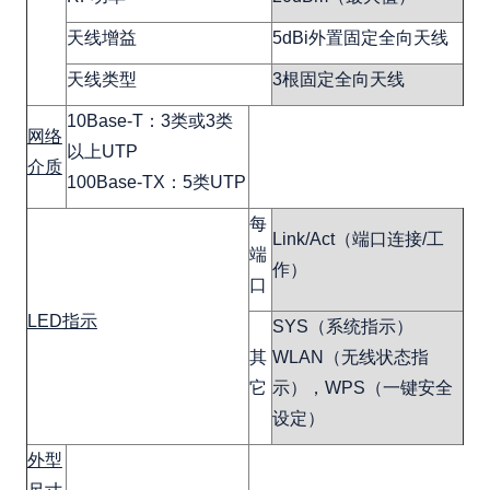
天线增益
5dBi外置固定全向天线
天线类型
3根固定全向天线
10Base-T：3类或3类
网络
以上UTP
介质
100Base-TX：5类UTP
每
Link/Act（端口连接/工
端
作）
口
LED指示
SYS（系统指示）
其
WLAN（无线状态指
它
示），WPS（一键安全
设定）
外型