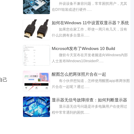
外设设备不兼容问题，常常困扰用户，尤其
在DIY组装或进行硬件......
如何在Windows 11中设置双显示器？系统
如果您在家工作，即使一周只有几天，没有
中双
什么比拥有多台显示......
Microsoft发布了Windows 10 Build
微软今天宣布在开发者频道向Windows内部
20197，其中包含
人士发布Windows10InsiderP......
醒图怎么把两张照片合在一起
自己
有小伙伴想知道，怎样使用醒图app将两张图
片合在一起呢？通过......
显示器无信号故障排查：如何判断显示器
显示器无信号问题是许多电脑用户在使用过
程中常常遇到的困扰......