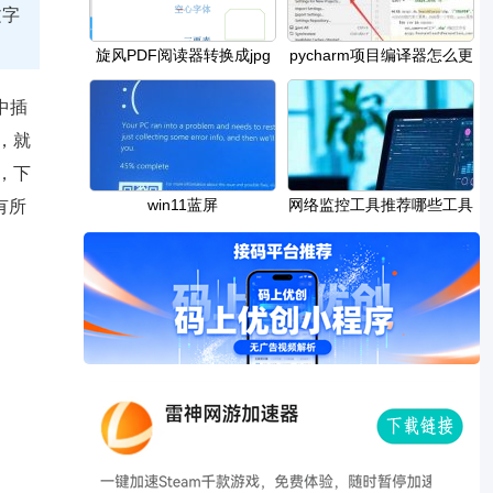
文字
​旋风PDF阅读器转换成jpg
pycharm项目编译器怎么更
图片的教程
改-pycharm更改项目
中插
，就
，下
win11蓝屏
网络监控工具推荐哪些工具
有所
DRIVER_VERIFIER_DMA_VIOLATION
可以帮助你实