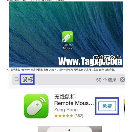
4。在苹果的 App Store 商店中搜索“鼠标”关键字，找到一款名为“无线鼠标”的应用，点击“免费”按钮安装。