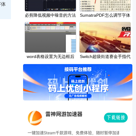
字体
必剪降低视频中噪音的方法
SumatraPDF怎么调节字体
教程
大小-SumatraPDF调节字
​word表格设置为无边框后
Switch超级街道赛金手指代
还有虚线的解决
码作弊码大全（