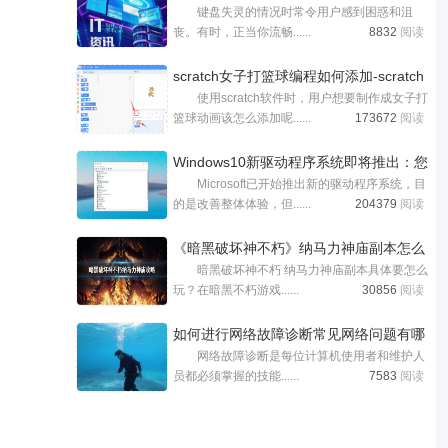
键盘失灵的情况时常令用户感到困惑和沮
丧。有时，正当你流畅......
8832
阅读
scratch女子打篮球编程如何添加-scratch
使用scratch软件时，用户想要制作成女子打
女子
篮球动画该怎么添加呢......
173672
阅读
Windows10新驱动程序系统即将推出：您
Microsoft已开始推出新的驱动程序系统，目
需要
的是改善整体体验，但......
204379
阅读
《暗黑破坏神不朽》纳马力神庙副本怎么
暗黑破坏神不朽 纳马力神庙副本具体要怎么
玩？在暗黑不朽游戏......
30856
阅读
如何进行网络故障诊断常见网络问题有哪
网络故障诊断是每位计算机使用者和维护人
员都必须掌握的技能......
7583
阅读