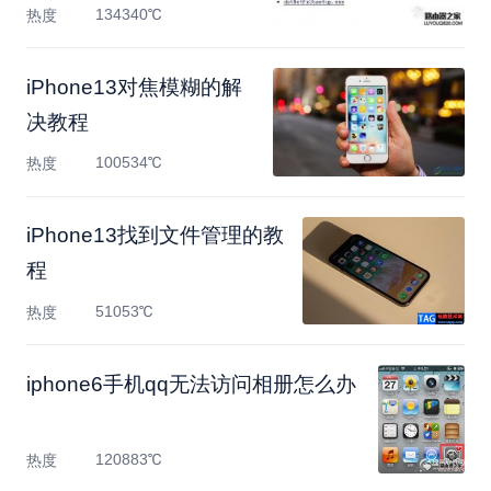
鼠标操
134340℃
热度
iPhone13对焦模糊的解
决教程
100534℃
热度
​iPhone13找到文件管理的教
程
51053℃
热度
iphone6手机qq无法访问相册怎么办
120883℃
热度