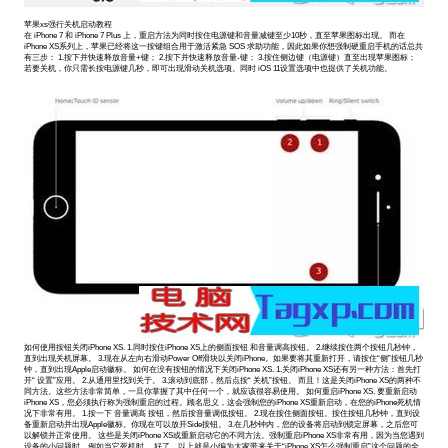
苹果xs强行关机启动教程
在 iPhone 7 和 iPhone 7 Plus 上，重启方法为同时按住电源键和音量减键至少10秒，直至苹果图标出现。 而在
iPhone XS系列上，苹果已经将这一按键组合用于激活紧急 SOS 求助功能，因此如果你想强制硬重启手机的话总共
有三步： 1.按下并快速释放音量+键； 2.按下并快速释放音量-键； 3.按住侧边键（电源键）直至出现苹果图标；
若要关机，你只需长按电源键几秒，即可出现滑动关机选项。同时 iOS 11设置选项中也提供了关机功能。
如何使用按钮关闭iPhone XS. 1.同时按住iPhone XS上的侧面按钮 和音量调高按钮。 2.继续按住两个按钮几秒钟，
直到出现关机屏幕。 3.现在从左向右滑动Power Off滑块以关闭iPhone。如果要将其重新打开，请按住“侧”按钮几秒
钟，直到出现Apple启动徽标。 如何在没有按钮的情况下关闭iPhone XS. 1.关闭iPhone XS还有另一种方法：首先打
开“ 设置”应用。 2.从通用里找到关于。 3.滚动到底部，然后点按“ 关机”按钮。 而且！这是关闭iPhone XS的两种不
同方法。这些方法非常简单，一旦你掌握了其中任何一个，就应该很容易使用。 如何重启iPhone XS. 要重新启动
iPhone XS，您必须执行称为强制重启的过程。顾名思义，这会强制您的iPhone XS重新启动，在您的iPhone死机情
况下非常有用。 1.按一下 音量调高 按钮，然后按音量调低按钮。 2.现在按住侧面按钮。按住按钮几秒钟，直到设
备重新启动并出现Apple徽标。你现在可以放开Side按钮。 3.在几秒钟内，您的设备将启动到锁定屏幕，之后您可
以解锁并正常使用。 这些是关闭iPhone XS或重新启动它的不同方法。强制重启iPhone XS非常有用，因为当您遇到
设备的小问题时，例如当它死机时。 好了，以上就是小编为大家带来关于“iPhone XS怎么强制重启”这个问题的全