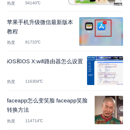
时间
94140℃
热度
苹果手机升级微信最新版本
教程
81733℃
热度
iOS和OS X:wifi路由器怎么设置
116304℃
热度
faceapp怎么变笑脸 faceapp笑脸
转换方法
114714℃
热度