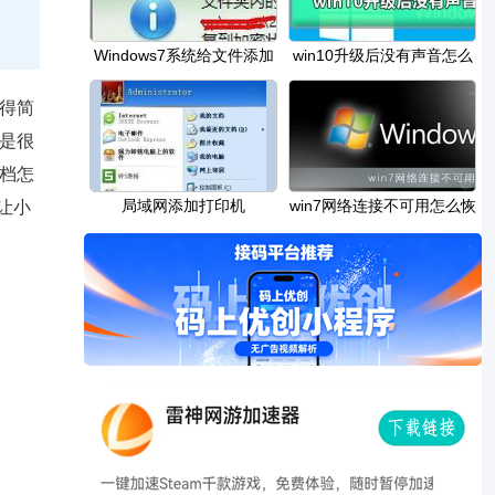
Windows7系统给文件添加
win10升级后没有声音怎么
everyone权限的方法
办
得简
是很
档怎
局域网添加打印机
win7网络连接不可用怎么恢
让小
复