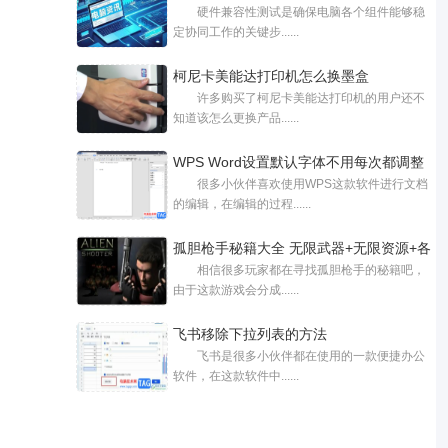
硬件兼容性测试是确保电脑各个组件能够稳
定协同工作的关键步......
柯尼卡美能达打印机怎么换墨盒
许多购买了柯尼卡美能达打印机的用户还不
知道该怎么更换产品......
WPS Word设置默认字体不用每次都调整
很多小伙伴喜欢使用WPS这款软件进行文档
的方
的编辑，在编辑的过程......
孤胆枪手秘籍大全 无限武器+无限资源+各
相信很多玩家都在寻找孤胆枪手的秘籍吧，
由于这款游戏会分成......
飞书移除下拉列表的方法
飞书是很多小伙伴都在使用的一款便捷办公
软件，在这款软件中......