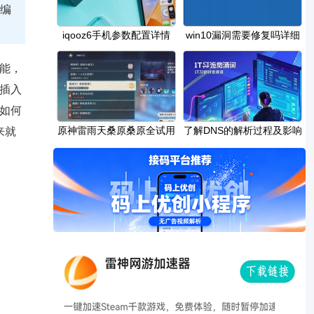
字编
iqooz6手机参数配置详情
win10漏洞需要修复吗详细
介绍
能，
插入
如何
原神雷雨天桑原桑原全试用
了解DNS的解析过程及影响
来就
角色怎么过
因素DNS解析慢如