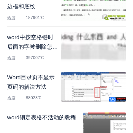
边框和底纹
187901℃
热度
word中按空格键时
后面的字被删除怎么
解决
397007℃
热度
Word目录页不显示
页码的解决方法
88023℃
热度
​word锁定表格不活动的教程