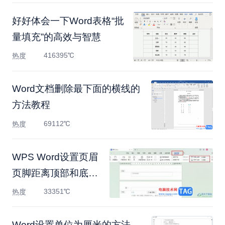
好好体会一下Word表格“批
量填充”的高效与智慧
416395℃
热度
Word文档删除最下面的横线的
方法教程
69112℃
热度
WPS Word设置页眉
页脚距离顶部和底部
的距离的方法
33351℃
热度
Word设置单位为厘米的方法