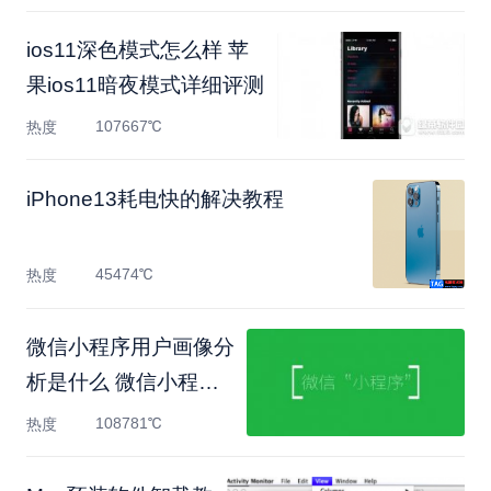
ios11深色模式怎么样 苹
果ios11暗夜模式详细评测
107667℃
热度
​iPhone13耗电快的解决教程
45474℃
热度
微信小程序用户画像分
析是什么 微信小程序
分析
108781℃
热度