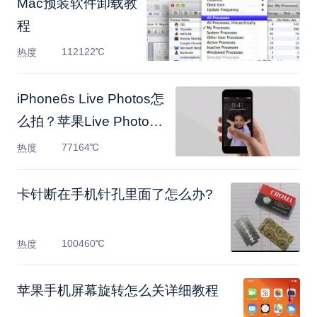
Mac预装软件卸载教
程
112122℃
热度
iPhone6s Live Photos怎
么拍？苹果Live Photos
怎么用
77164℃
热度
卡针断在手机针孔里面了怎么办?
100460℃
热度
苹果手机屏幕旋转怎么关详细教程