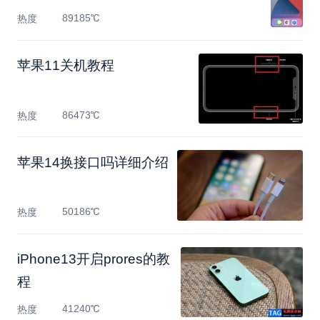
89185℃
热度
苹果11关机教程
86473℃
热度
苹果14换接口吗详细介绍
50186℃
热度
​iPhone13开启prores的教
程
41240℃
热度