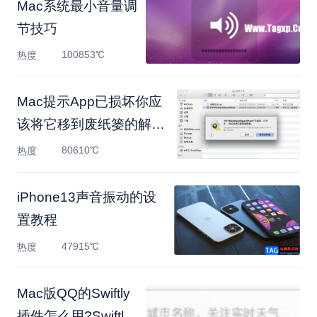
Mac系统最小音量调
节技巧
100853℃
热度
Mac提示App已损坏你应
该将它移到废纸篓的解决
方
80610℃
热度
​iPhone13声音振动的设
置教程
47915℃
热度
Mac版QQ的Swiftly
插件怎么用?Swiftly