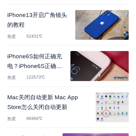
iPhone13开启广角镜头
的教程
52431℃
热度
iPhone6S如何正确充
电？iPhone6S正确充
电的方法
122573℃
热度
Mac关闭自动更新 Mac App
Store怎么关闭自动更新
86966℃
热度