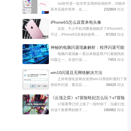
sai软件是一款非常实用的绘画软件，功能丰
富并且操作简单，在......
232804
阅读
iPhone6S怎么设置来电头像
目前，不少手机消费者都购买了iPhone6S，
不过，iPhone6S具体的使用......
97203
阅读
神秘的电脑闪退现象解析：程序闪退可能
电脑闪退现象一直以来都是用户们最困扰的
问题之一。在进行游......
7453
阅读
win10闪退且无网络解决方法
之前有朋友反映在使用win10系统时遇到了突
然软件闪退，重启后......
39420
阅读
《云顶之弈》s7冒险蛙妃怎么玩？s7冒险
s7新赛季已经上线了一段时间了，玩家们也
蛙
对这个新赛季的棋子......
190982
阅读