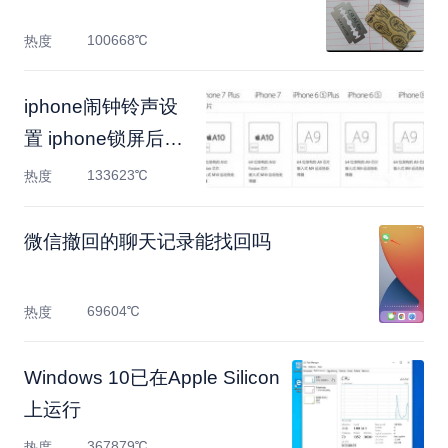
100668℃
热度
iphone闹钟铃声设
置 iphone锁屏后闹
钟铃声设置方法
133623℃
热度
微信撤回的聊天记录能找回吗
69604℃
热度
Windows 10已在Apple Silicon
上运行
367879℃
热度