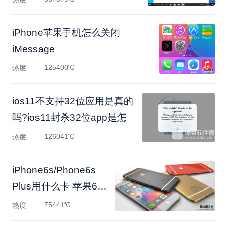
iPhone苹果手机怎么关闭
iMessage
125400℃
热度
ios11不支持32位应用是真的
吗?ios11封杀32位app是怎
126041℃
热度
iPhone6s/Phone6s
Plus用什么卡 苹果6手
机SIM卡规格图文
75441℃
热度