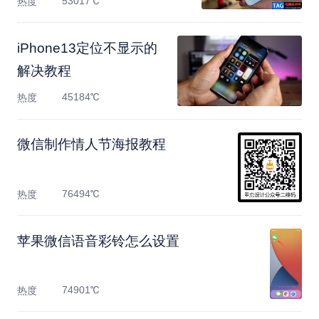
53017℃
热度
​iPhone13定位不显示的
解决教程
45184℃
热度
微信制作情人节海报教程
76494℃
热度
苹果微信语音彩铃怎么设置
74901℃
热度