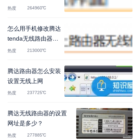
先？
264960℃
热度
怎么用手机修改腾达
tenda无线路由器密
码
213000℃
热度
腾达路由器怎么安装
设置无线上网
237725℃
热度
腾达无线路由器的设置
网址是多少？
277885℃
热度