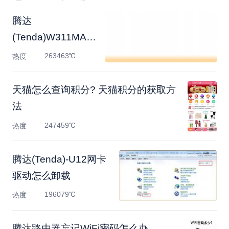
腾达
(Tenda)W311MA免
驱版网卡使用教程
263463℃
热度
天猫怎么查询积分? 天猫积分的获取方
法
247459℃
热度
腾达(Tenda)-U12网卡
驱动怎么卸载
196079℃
热度
腾达路由器忘记WiFi密码怎么办