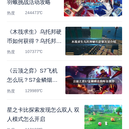
羽蛾挑战活动攻略
244473℃
热度
《木筏求生》乌托邦硬
币如何获得？乌托邦硬
币
107377℃
热度
《云顶之弈》S7飞机
怎么玩？S7金鳞烟花
炮阵容推
129989℃
热度
星之卡比探索发现怎么双人 双
人模式怎么开启