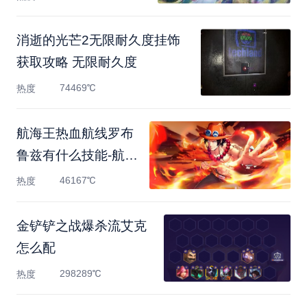
消逝的光芒2无限耐久度挂饰
获取攻略 无限耐久度
74469℃
热度
航海王热血航线罗布
鲁兹有什么技能-航海
王热血
46167℃
热度
金铲铲之战爆杀流艾克
怎么配
298289℃
热度