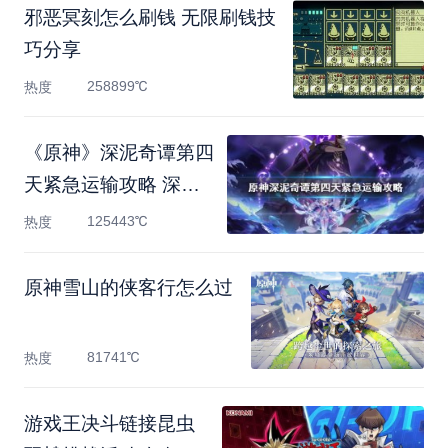
邪恶冥刻怎么刷钱 无限刷钱技
巧分享
258899℃
热度
《原神》深泥奇谭第四
天紧急运输攻略 深泥
奇谭
125443℃
热度
原神雪山的侠客行怎么过
81741℃
热度
游戏王决斗链接昆虫