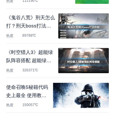
112190℃
热度
《鬼谷八荒》刑天怎么
打？刑天boss打法介
绍
89788℃
热度
《时空猎人3》超能绿
队阵容搭配 超能绿队
怎么玩
326371℃
热度
使命召唤5秘籍代码
史上最全 使用教程
及关卡地图
150057℃
热度