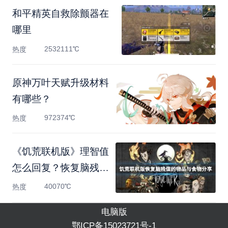
和平精英自救除颤器在
哪里
2532111℃
热度
原神万叶天赋升级材料
有哪些？
972374℃
热度
《饥荒联机版》理智值
怎么回复？恢复脑残值
的
40070℃
热度
电脑版
鄂ICP备15023721号-1