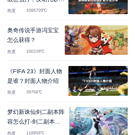
扩
1085709℃
热度
奥奇传说手游冯宝宝
怎么获得？
100228℃
热度
《FIFA 23》封面人物
是谁？封面人物介绍
39766℃
热度
梦幻新诛仙剑二副本阵
容怎么打-剑二副本阵
容打
118858℃
热度