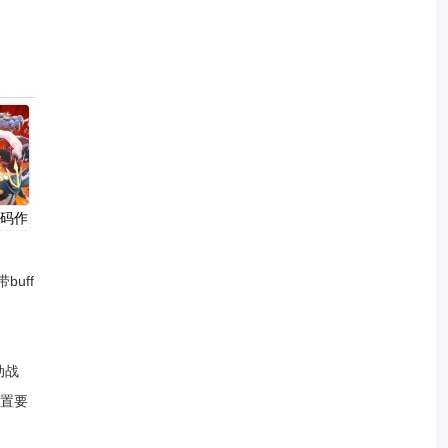
代码作
uff
动战
置要