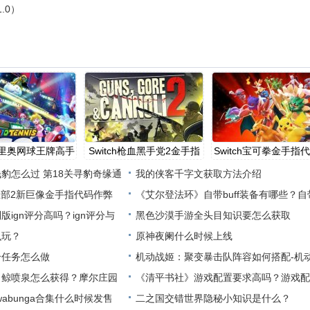
.0）
h马里奥网球王牌高手
Switch枪血黑手党2金手指
Switch宝可拳金手指
代
豹怎么过 第18关寻豹奇缘通
我的侠客千字文获取方法介绍
军总部2新巨像金手指代码作弊
《艾尔登法环》自带buff装备有哪些？自带b
ign评分高吗？ign评分与
装备
黑色沙漠手游全头目知识要怎么获取
么玩？
原神夜阑什么时候上线
个任务怎么做
机动战姬：聚变暴击队阵容如何搭配-机
白鲸喷泉怎么获得？摩尔庄园
姬：聚变
《清平书社》游戏配置要求高吗？游戏配
wabunga合集什么时候发售
求
二之国交错世界隐秘小知识是什么？