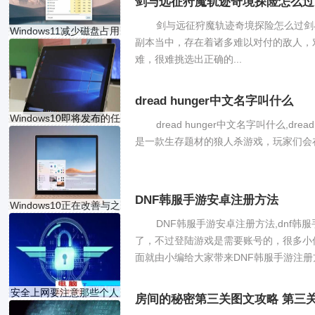
剑与远征狩魔轨迹奇境探险怎么过
剑与远征狩魔轨迹奇境探险怎么过剑
Windows11减少磁盘占用
副本当中，存在着诸多难以对付的敌人，
空间
难，很难挑选出正确的...
dread hunger中文名字叫什么
Windows10即将发布的任
dread hunger中文名字叫什么,dre
务栏
是一款生存题材的狼人杀游戏，玩家们会在
DNF韩服手游安卓注册方法
Windows10正在改善与之
交互
DNF韩服手游安卓注册方法,dnf韩
了，不过登陆游戏是需要账号的，很多小
面就由小编给大家带来DNF韩服手游注册方
安全上网要注意那些个人
房间的秘密第三关图文攻略 第三