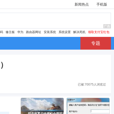
新闻热点
手机版
密码
修主板
华为
路由器网址
安装系统
系统设置
解决死机
领取支付宝红包
专题
0）
已被:
70075人浏览过