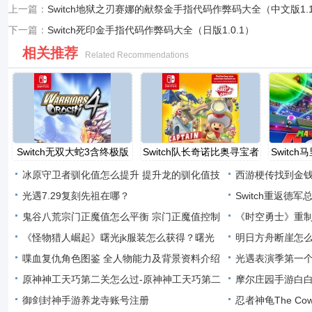
上一篇：
Switch地狱之刃赛娜的献祭金手指代码作弊码大全（中文版1.1
下一篇：
Switch死印金手指代码作弊码大全（日版1.0.1）
相关推荐
Related Recommendations
Switch无双大蛇3含终极版
Switch队长奇诺比奥寻宝者
Switc
金
冰原守卫者驯化值怎么提升 提升龙的驯化值技
西游梗传找到金钱
巧
光遇7.29复刻先祖在哪？
关
Switch重返德
鬼谷八荒宗门正魔值怎么平衡 宗门正魔值控制
码大全（中
《时空勇士》重制版
平
《怪物猎人崛起》曙光jk服装怎么获得？曙光
评价
明日方舟断崖怎
dl
喋血复仇角色图鉴 全人物能力及背景资料介绍
光遇表演季第一
原神神工天巧第二关怎么过-原神神工天巧第二
摩尔庄园手游白
关过关
御剑封神手游养龙寺账号注册
手游白
忍者神龟The Co