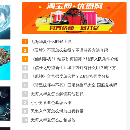
无悔华夏什么时候上线
《灵墟》不语怎么获得？不语获得方法介绍
《仙剑客栈2》结萝如何招募？结萝入队条件介绍
《信长之野望新生》城下方针有什么用？城下方
《原神》宵宫强度怎么样？2.8宵宫强度分析
《暗黑破坏神不朽》国服兑换码大全 国服兑换码
无悔入华夏怎么解锁其他朝代
小小勇者血色套怎么用
无悔入华夏怎么增加出兵数量
无悔入华夏怎么占领城池