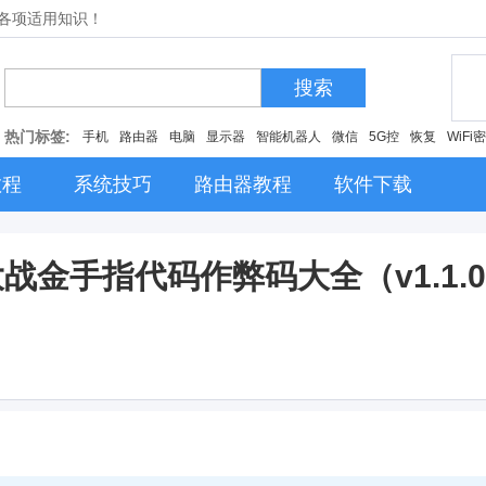
的各项适用知识！
搜索
热门标签:
手机
路由器
电脑
显示器
智能机器人
微信
5G控
恢复
WiFi
教程
系统技巧
路由器教程
软件下载
话大战金手指代码作弊码大全（v1.1.