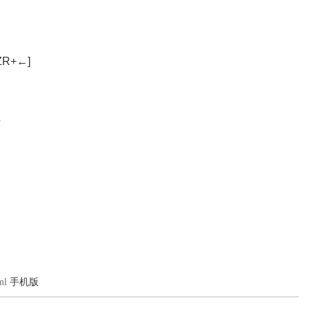
R+←]
ml
手机版