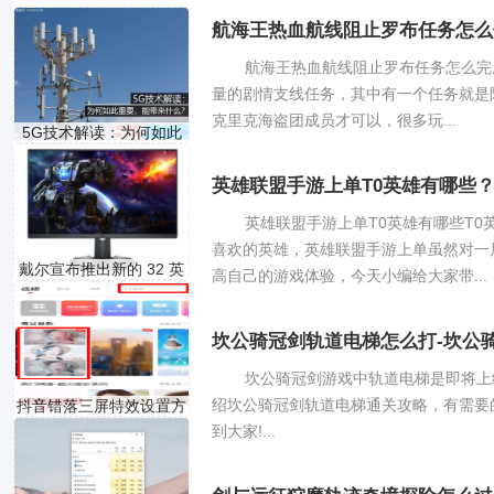
游戏发售日
航海王热血航线阻止罗布任务怎么
航海王热血航线阻止罗布任务怎么完
量的剧情支线任务，其中有一个任务就是
克里克海盗团成员才可以，很多玩...
5G技术解读：为何如此
重要
英雄联盟手游上单T0英雄有哪些
英雄联盟手游上单T0英雄有哪些T
喜欢的英雄，英雄联盟手游上单虽然对一
戴尔宣布推出新的 32 英
高自己的游戏体验，今天小编给大家带...
寸
坎公骑冠剑轨道电梯怎么打-坎公
坎公骑冠剑游戏中轨道电梯是即将上
绍坎公骑冠剑轨道电梯通关攻略，有需要
抖音错落三屏特效设置方
到大家!...