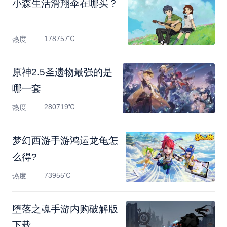
小森生活滑翔伞在哪买？
178757℃
热度
原神2.5圣遗物最强的是
哪一套
280719℃
热度
梦幻西游手游鸿运龙龟怎
么得?
73955℃
热度
堕落之魂手游内购破解版
下载