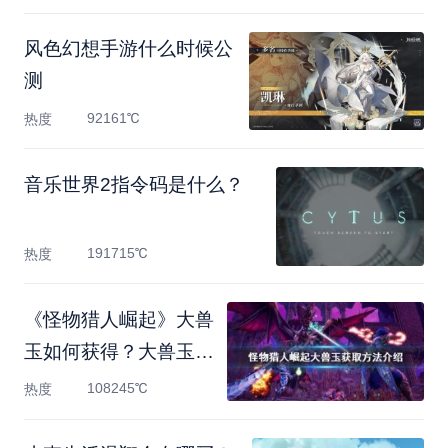
风色幻想手游什么时候公
测
92161℃
热度
音乐世界2指令码是什么？
191715℃
热度
《怪物猎人崛起》大兽
玉如何获得？大兽玉获
取
108245℃
热度