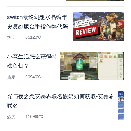
switch最终幻想水晶编年
史复刻版金手指作弊代码
66123℃
热度
小森生活怎么获得特
殊鱼饵？
60940℃
热度
光与夜之恋安慕希联名酸奶如何获取-安慕希
联名
116965℃
热度