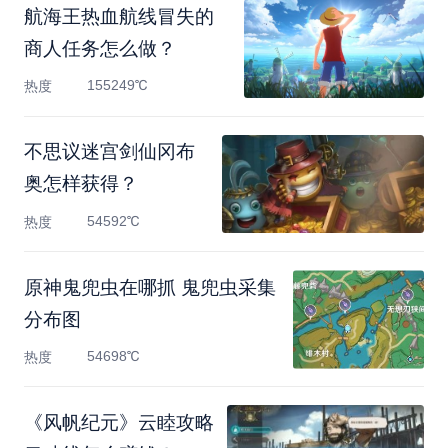
航海王热血航线冒失的
商人任务怎么做？
155249℃
热度
不思议迷宫剑仙冈布
奥怎样获得？
54592℃
热度
原神鬼兜虫在哪抓 鬼兜虫采集
分布图
54698℃
热度
《风帆纪元》云睦攻略