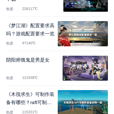
226117℃
热度
《梦江湖》配置要求高
吗？游戏配置要求一览
97140℃
热度
阴阳师饿鬼是男是女
121938℃
热度
《木筏求生》可制作装
备有哪些？raft可制作
装备
115331℃
热度