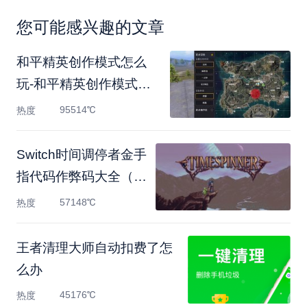
您可能感兴趣的文章
和平精英创作模式怎么
玩-和平精英创作模式玩
法
95514℃
热度
Switch时间调停者金手
指代码作弊码大全（中
文版
57148℃
热度
王者清理大师自动扣费了怎
么办
45176℃
热度