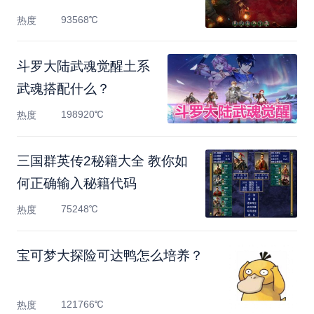
93568℃
热度
斗罗大陆武魂觉醒土系
武魂搭配什么？
198920℃
热度
三国群英传2秘籍大全 教你如
何正确输入秘籍代码
75248℃
热度
宝可梦大探险可达鸭怎么培养？
121766℃
热度