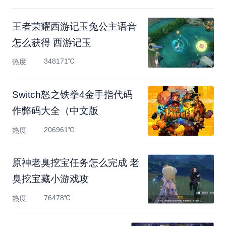
王者荣耀西游记玉兔公主语音
怎么获得 西游记玉
348171℃
热度
Switch怒之铁拳4金手指代码
作弊码大全（中文版
206961℃
热度
原神老臭挖宝任务怎么完成 老
臭挖宝藏小游戏攻
76478℃
热度