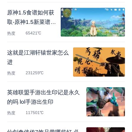
原神1.5食谱如何获
取-原神1.5新菜谱获
取方法攻略
65421℃
热度
这就是江湖轩辕世家怎么
进
231259℃
热度
英雄联盟手游出生印记是永久
的吗 lol手游出生印
117501℃
热度