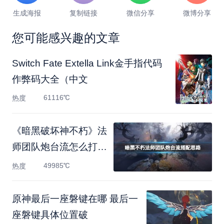
生成海报
复制链接
微信分享
微博分享
您可能感兴趣的文章
Switch Fate Extella Link金手指代码
作弊码大全（中文
61116℃
热度
《暗黑破坏神不朽》法
师团队炮台流怎么打？
法
49985℃
热度
原神最后一座磐键在哪 最后一
座磐键具体位置破