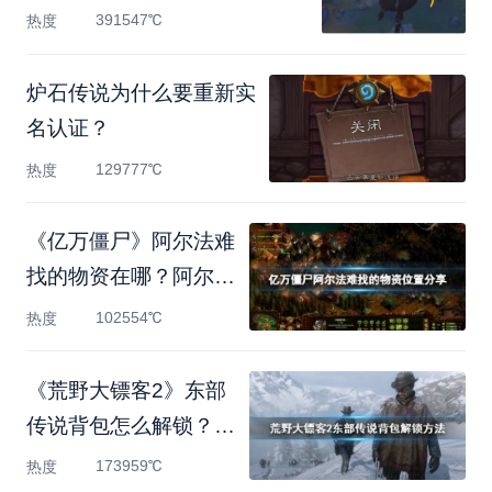
391547℃
热度
炉石传说为什么要重新实
名认证？
129777℃
热度
《亿万僵尸》阿尔法难
找的物资在哪？阿尔法
难
102554℃
热度
《荒野大镖客2》东部
传说背包怎么解锁？东
部传
173959℃
热度