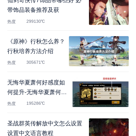
仙剑奇侠传7饰品带哪些好 必
带饰品装备推荐及获
299130℃
热度
《原神》行秋怎么养？
行秋培养方法介绍
305671℃
热度
无悔华夏萧何好感度如
何提升-无悔华夏萧何好
感
195286℃
热度
圣战群英传解放中文怎么设置
设置中文语言教程