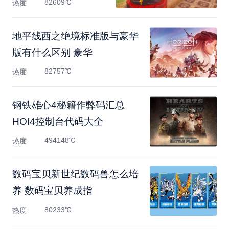
82609℃
热度
地平线西之绝境标准版与豪华
版有什么区别 豪华
82757℃
热度
钢铁雄心4秘籍作弊码汇总
HOI4控制台代码大全
494148℃
热度
数码宝贝新世纪数码兽怎么培
养 数码宝贝养成指
80233℃
热度