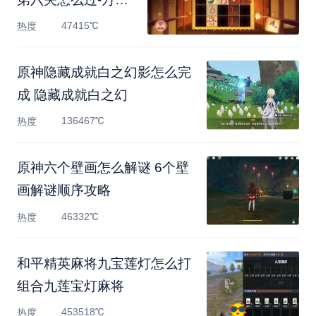
如昼第六
47415℃
热度
原神隐藏成就白之幻影怎么完
成 隐藏成就白之幻
136467℃
热度
原神六个壁画怎么解谜 6个壁
画解谜顺序攻略
46332℃
热度
和平精英麻将九宝莲灯怎么打
组合九莲宝灯麻将
453518℃
热度