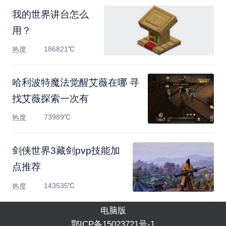
我的世界讲台怎么
用？
186821℃
热度
哈利波特魔法觉醒艾薇在哪 寻
找艾薇探索一次有
73989℃
热度
剑侠世界3藏剑pvp技能加
点推荐
143535℃
热度
电脑版
鄂ICP备15023721号-1