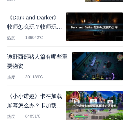
《Dark and Darker》
牧师怎么玩？牧师玩法
技巧分享
186042℃
热度
诡野西部猪人篇有哪些重
要物资
301189℃
热度
《小小诺娅》卡在加载
屏幕怎么办？卡加载屏
幕
84891℃
热度