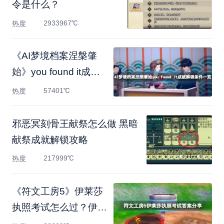
令是什么？
2933967℃
热度
《AI梦境档案涅槃肇
始》you found it成就
解锁条件一
57401℃
热度
邪恶冥刻骨王献祭怎么做 黑暗
献祭成就解锁攻略
217999℃
热度
《符文工房5》伊莱莎
执照考试怎么过？伊莱
莎执