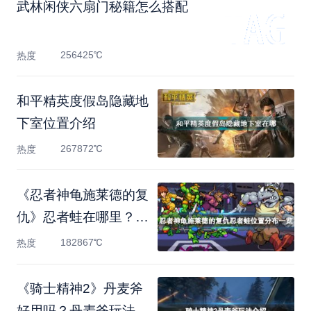
武林闲侠六扇门秘籍怎么搭配
256425℃
热度
和平精英度假岛隐藏地
下室位置介绍
267872℃
热度
《忍者神龟施莱德的复
仇》忍者蛙在哪里？忍
者
182867℃
热度
《骑士精神2》丹麦斧
好用吗？丹麦斧玩法介