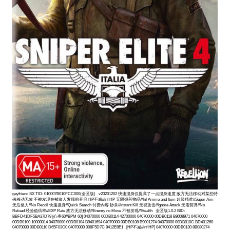
gayfriend SX TID: 010007B010FCC000(全区版) v20201202 快速搜身仅提高了一点搜身速度 敌方无法移动对某些特
殊移动无效 不被发现在被敌人发现前开启 HP不减//Inf HP 无限弹药物品//Inf Ammo and Item 超级精准//Super Aim
无后坐力//No Recoil 快速搜身//Quick Search 付费内容 秒杀//Instant Kill 无视攻击//Ignore Attack 无需装弹//No
Reload 经验值倍率//EXP Rate 敌方无法移动//Enemy no Move 不被发现//Stealth 全区版1.0.2 BID:
BBFD41DF5BA37D79 [心率60//BPM 60] 04070000 00DB0114 42700000 04070000 00DB0118 B9008971 04070000
00DB0100 10000014 04070000 00DB0104 B9401694 04070000 00DB0108 B9001274 04070000 00DB010C BD401260
04070000 00DB0110 D65F03C0 04070000 008F5D7C 9412E8E1 [HP不减//Inf HP] 04070000 00DB0130 8B080274