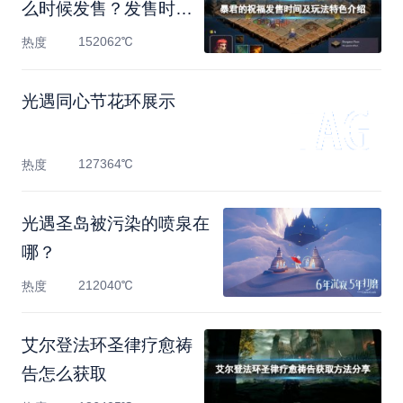
么时候发售？发售时间
及
152062℃
热度
光遇同心节花环展示
127364℃
热度
光遇圣岛被污染的喷泉在
哪？
212040℃
热度
艾尔登法环圣律疗愈祷
告怎么获取