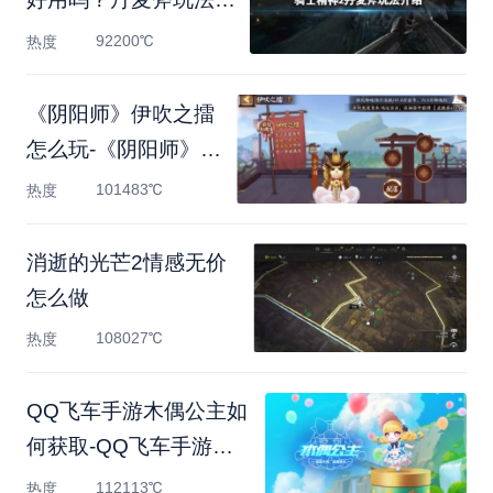
绍
92200℃
热度
《阴阳师》伊吹之擂
怎么玩-《阴阳师》伊
吹之擂
101483℃
热度
消逝的光芒2情感无价
怎么做
108027℃
热度
QQ飞车手游木偶公主如
何获取-QQ飞车手游木
偶公主
112113℃
热度