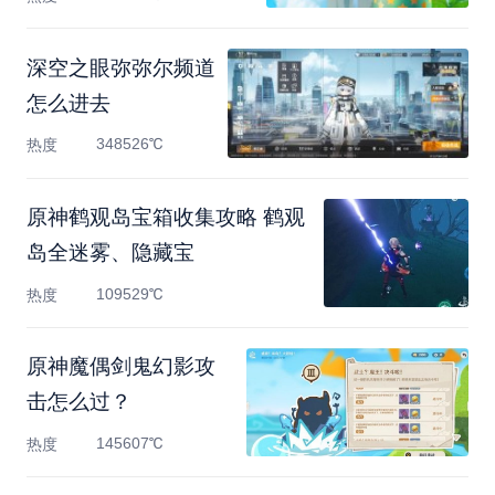
深空之眼弥弥尔频道
怎么进去
348526℃
热度
原神鹤观岛宝箱收集攻略 鹤观
岛全迷雾、隐藏宝
109529℃
热度
原神魔偶剑鬼幻影攻
击怎么过？
145607℃
热度