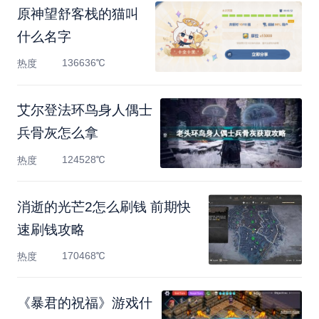
原神望舒客栈的猫叫
什么名字
136636℃
热度
艾尔登法环鸟身人偶士
兵骨灰怎么拿
124528℃
热度
消逝的光芒2怎么刷钱 前期快
速刷钱攻略
170468℃
热度
《暴君的祝福》游戏什