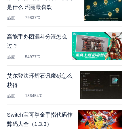
是什么 玛丽最喜欢
79837℃
热度
高能手办团漏斗分液怎么
过？
54977℃
热度
艾尔登法环辉石讯魔砾怎么
获得
136454℃
热度
Switch宝可拳金手指代码作
弊码大全（1.3.3）