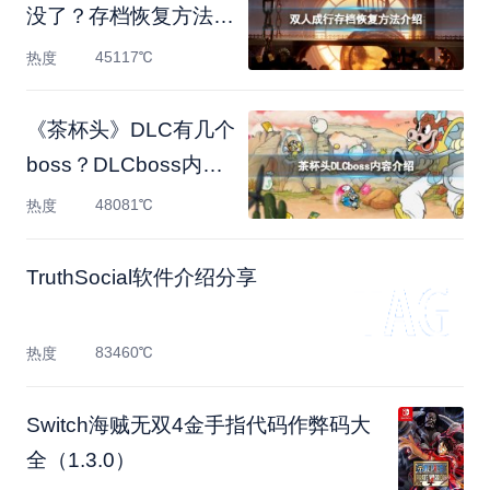
没了？存档恢复方法介
绍
45117℃
热度
《茶杯头》DLC有几个
boss？DLCboss内容
介绍
48081℃
热度
TruthSocial软件介绍分享
83460℃
热度
Switch海贼无双4金手指代码作弊码大
全（1.3.0）