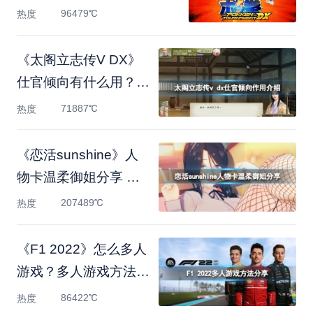
96479℃
热度
《太阁立志传V DX》
仕官倾向有什么用？仕
官倾向
71887℃
热度
《恋活sunshine》人
物卡温柔御姐分享 温
柔御姐怎
207489℃
热度
《F1 2022》怎么多人
游戏？多人游戏方法分
享
86422℃
热度