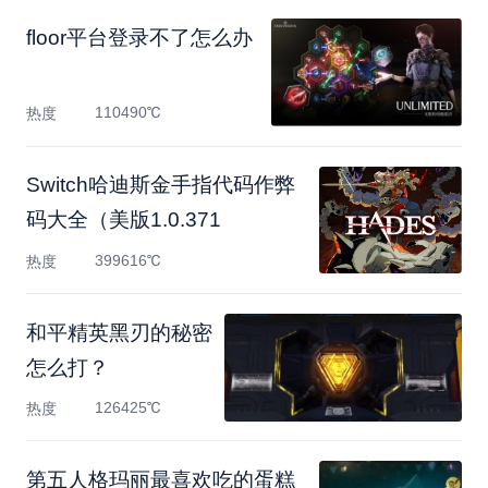
floor平台登录不了怎么办
110490℃
热度
Switch哈迪斯金手指代码作弊
码大全（美版1.0.371
399616℃
热度
和平精英黑刃的秘密
怎么打？
126425℃
热度
第五人格玛丽最喜欢吃的蛋糕