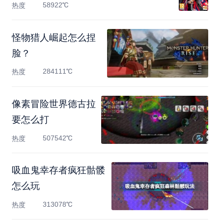
58922℃
热度
怪物猎人崛起怎么捏
脸？
284111℃
热度
像素冒险世界德古拉
要怎么打
507542℃
热度
吸血鬼幸存者疯狂骷髅
怎么玩
313078℃
热度