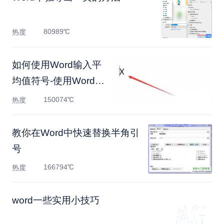
80989℃
热度
如何使用Word输入平
均值符号-使用Word输
入平均值
150074℃
热度
教你在Word中快速替换半角引
号
166794℃
热度
word一些实用小技巧