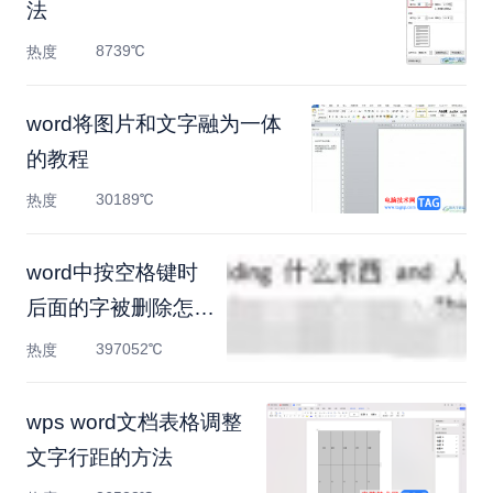
法
8739℃
热度
word将图片和文字融为一体
的教程
30189℃
热度
word中按空格键时
后面的字被删除怎么
解决
397052℃
热度
wps word文档表格调整
文字行距的方法