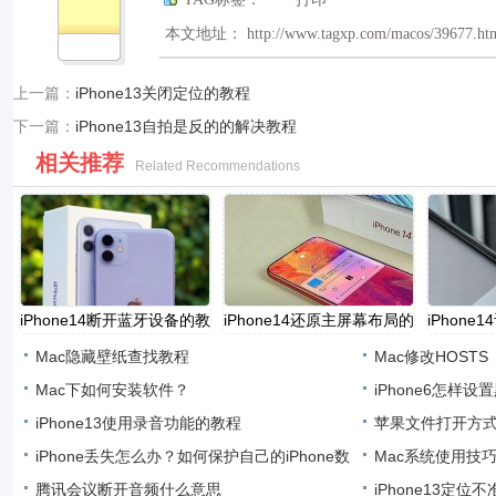
本文地址： http://www.tagxp.com/macos/39677.ht
上一篇：
​iPhone13关闭定位的教程
下一篇：
​iPhone13自拍是反的的解决教程
相关推荐
Related Recommendations
​iPhone14断开蓝牙设备的教
​iPhone14还原主屏幕布局的
​iPhon
Mac隐藏壁纸查找教程
Mac修改HOSTS
Mac下如何安装软件？
iPhone6怎样设
​iPhone13使用录音功能的教程
名单图文
苹果文件打开方
iPhone丢失怎么办？如何保护自己的iPhone数
Mac系统使用技
据和信
腾讯会议断开音频什么意思
技巧
iPhone13定位