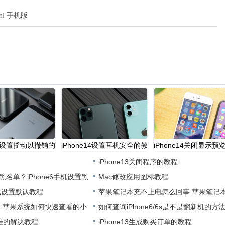
ml
手机版
e14设置摇动以撤销的
​iPhone14设置耳机安全的教
​iPhone14关闭显示预
iPhone13关闭程序的教程
置黑名单？iPhone6手机设置黑
Mac修改应用图标教程
式设置默认教程
苹果笔记本充不上电怎么回事 苹果笔记
巧 苹果系统如何快速查看的小
上
如何查询iPhone6/6s是不是翻新机的方
不准的解决教程
​iPhone13生成购买订单的教程