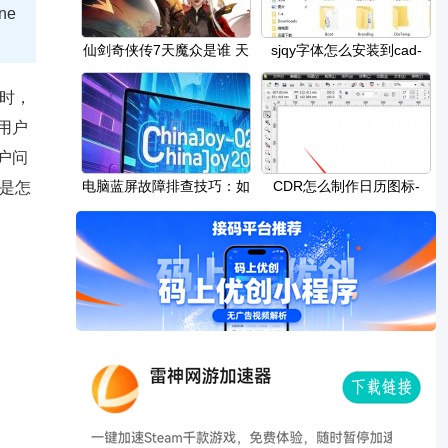
ne
仙剑奇侠传7天魔众是谁 天
sjqy字体怎么安装到cad-
魔众组织背景
sjqy字体安装到cad的
时，
用户
户问
电脑蓝屏故障排查技巧：如
CDR怎么制作日历图标-
程是怎
何找到蓝屏错
CDR制作日历图标教程