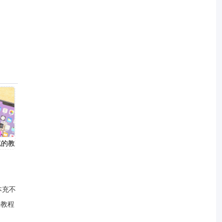
览的教
本充不
法教程