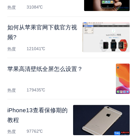
31084℃
热度
如何从苹果官网下载官方视
频?
121041℃
热度
苹果高清壁纸全屏怎么设置？
179435℃
热度
​iPhone13查看保修期的
教程
97762℃
热度