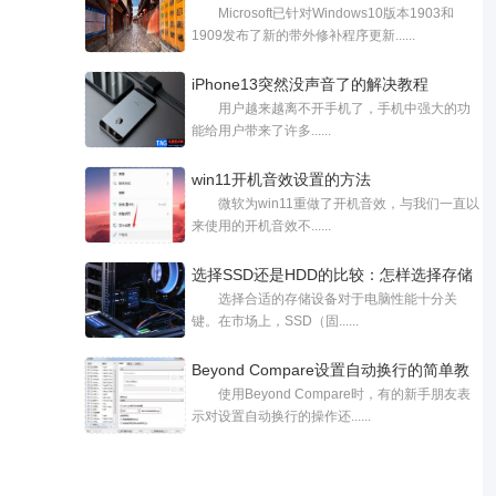
Microsoft已针对Windows10版本1903和
KB4586819（内部版本
1909发布了新的带外修补程序更新......
iPhone13突然没声音了的解决教程
用户越来越离不开手机了，手机中强大的功
能给用户带来了许多......
win11开机音效设置的方法
微软为win11重做了开机音效，与我们一直以
来使用的开机音效不......
选择SSD还是HDD的比较：怎样选择存储
选择合适的存储设备对于电脑性能十分关
更合
键。在市场上，SSD（固......
Beyond Compare设置自动换行的简单教
使用Beyond Compare时，有的新手朋友表
程分享
示对设置自动换行的操作还......