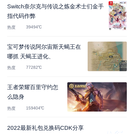
Switch奈尔克与传说之炼金术士们金手
指代码作弊
39494℃
热度
宝可梦传说阿尔宙斯天蝎王在
哪抓 天蝎王进化、
77282℃
热度
王者荣耀百里守约怎
么隐身
159404℃
热度
2022最新礼包兑换码CDK分享