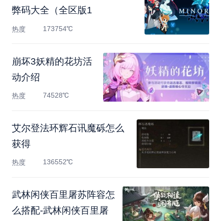
弊码大全（全区版1
173754℃
热度
崩坏3妖精的花坊活
动介绍
74528℃
热度
艾尔登法环辉石讯魔砾怎么
获得
136552℃
热度
武林闲侠百里屠苏阵容怎
么搭配-武林闲侠百里屠