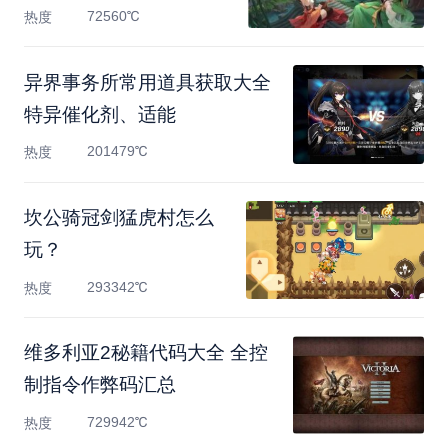
72560℃
热度
异界事务所常用道具获取大全
特异催化剂、适能
201479℃
热度
坎公骑冠剑猛虎村怎么
玩？
293342℃
热度
维多利亚2秘籍代码大全 全控
制指令作弊码汇总
729942℃
热度