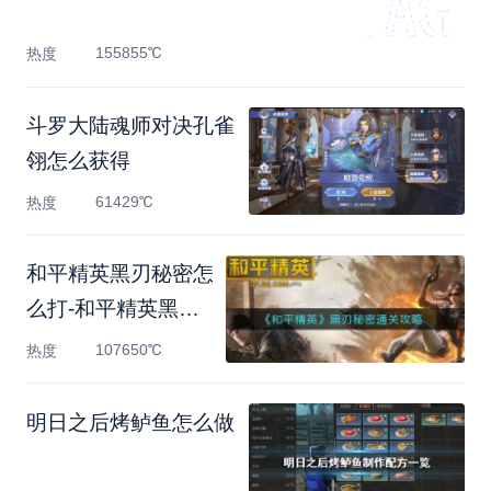
155855℃
热度
斗罗大陆魂师对决孔雀
翎怎么获得
61429℃
热度
和平精英黑刃秘密怎
么打-和平精英黑刃
秘密通关
107650℃
热度
明日之后烤鲈鱼怎么做