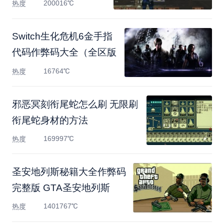
200016℃
热度
Switch生化危机6金手指
代码作弊码大全（全区版
16764℃
热度
邪恶冥刻衔尾蛇怎么刷 无限刷
衔尾蛇身材的方法
169997℃
热度
圣安地列斯秘籍大全作弊码
完整版 GTA圣安地列斯
1401767℃
热度