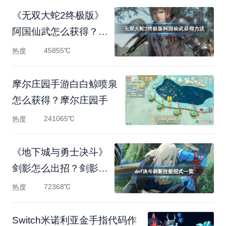
《无双大蛇2终极版》
阿国仙武怎么获得？阿
国仙
45855℃
热度
摩尔庄园手游白白鲸喷泉
怎么获得？摩尔庄园手
241065℃
热度
《地下城与勇士决斗》
剑影怎么出招？剑影技
能
72368℃
热度
Switch米诺利亚金手指代码作