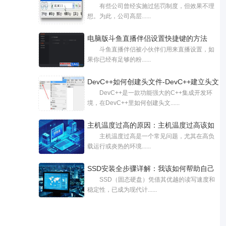
有些公司曾经实施过惩罚制度，但效果不理
想。为此，公司高层......
电脑版斗鱼直播伴侣设置快捷键的方法
斗鱼直播伴侣被小伙伴们用来直播设置，如
果你已经有足够的粉......
DevC++如何创建头文件-DevC++建立头文
DevC++是一款功能强大的C++集成开发环
件的方
境，在DevC++里如何创建头文......
主机温度过高的原因：主机温度过高该如
主机温度过高是一个常见问题，尤其在高负
载运行或炎热的环境......
SSD安装全步骤详解：我该如何帮助自己
SSD（固态硬盘）凭借其优越的读写速度和
完
稳定性，已成为现代计......