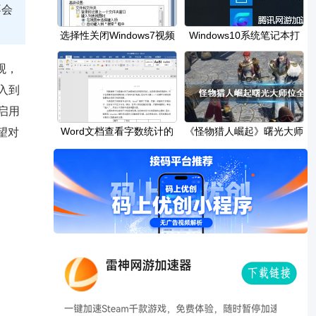
不会
选择性关闭Windows7视频
Windows10系统笔记本打
预览 节约资源
开蓝牙搜索不到设备
观，
入到
启用
Word文档查看字数统计的
《怪物猎人崛起》曙光大师
望对
方法教程
位全骨头收集