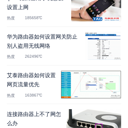
设置上网
185658℃
热度
华为路由器如何设置网关防止
别人盗用无线网络
262496℃
热度
艾泰路由器如何设置
网页流量优先
163867℃
热度
连接路由器上不了网怎
么办