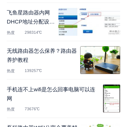
飞鱼星路由器内网
DHCP地址分配设置
方法
298314℃
热度
无线路由器怎么保养？路由器
养护教程
139257℃
热度
手机连不上wifi是怎么回事电脑可以连
网
73676℃
热度