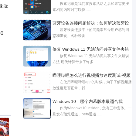
搜索记录是我们在搜索活动之后如果需要搜
 亚版
索相同内容时可以快......
蓝牙设备连接问题解决：如何解决蓝牙设
蓝牙设备连接不上的问题常常令用户感到困
00
惑和沮丧。各种设备......
修复 Windows 11 无法访问共享文件夹错
修复 Windows 11 无法访问共享文件夹错误
误方
方法 现代计算带来了许多......
哔哩哔哩怎么进行视频播放速度测试-视频
在使用哔哩哔哩app的时候，为了了解视频播
放速度是否正常，我......
Windows 10：哪个内幕版本最适合我
作为Windows10 Insider，您有三种变体。一
旦发布预览通道，beta通道......