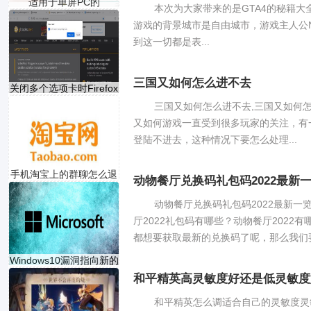
适用于单屏PC的
本次为大家带来的是GTA4的秘籍
Windows 10X的
游戏的背景城市是自由城市，游戏主人公Ni
到这一切都是表...
三国又如何怎么进不去
关闭多个选项卡时Firefox
将
三国又如何怎么进不去,三国又如何
又如何游戏一直受到很多玩家的关注，有
登陆不进去，这种情况下要怎么处理...
手机淘宝上的群聊怎么退
动物餐厅兑换码礼包码2022最新
动物餐厅兑换码礼包码2022最新一览
厅2022礼包码有哪些？动物餐厅2022
都想要获取最新的兑换码了呢，那么我们要是
Windows10漏洞指向新的
Acti
和平精英高灵敏度好还是低灵敏度
和平精英怎么调适合自己的灵敏度灵