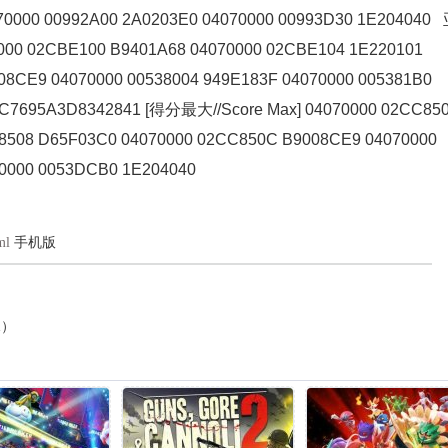
70000 00992A00 2A0203E0 04070000 00993D30 1E204040
0000 02CBE100 B9401A68 04070000 02CBE104 1E220101
8CE9 04070000 00538004 949E183F 04070000 005381B0
CC7695A3D8342841 [得分最大//Score Max] 04070000 02CC85
C8508 D65F03C0 04070000 02CC850C B9008CE9 04070000
70000 0053DCB0 1E204040
ml
手机版
1）