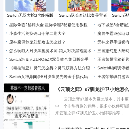
Switch无双大蛇3含终极版
Switch队长奇诺比奥寻宝者
Switc
金
星际争霸2秘籍大全 星际争霸2秘籍使用教程
地下城堡3食谱配
小森生活兑换码口令第二期大全
总
魔兽争霸3秘籍代
原神魔偶剑鬼幻影攻击怎么过？
程
无神之界手游稀
怎么玩狼人对决黑袍魔术师-狼人对决黑袍魔术
三国志幻想大陆
师卡组
Switch洛克人ZERO&ZX双英雄合集日版金手
王者荣耀宝箱钥匙
指代码作弊码
《泰拉瑞亚》灵气怎么得？灵气获得方法介绍
宝
Switch时间调
Switch女神异闻录5对决幽灵先锋金手指代码
文版
王者荣耀峡谷游园
作弊码
地
《云顶之弈》s7驯龙护卫小炮怎么
云顶之弈s7版本为巨龙版本，其中
中一个非常有趣的羁绊，很多小伙伴可能
来云顶之弈s7驯龙护卫小炮阵容推荐，...
麦乐鸡侠是谁