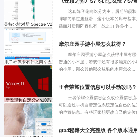
《云顶之弈》S7飞机怎么玩？S7
这套阵容偏向吃分为主，后期的霞和
阵容简单过渡丝滑，这个版本的库奇基本
英特尔针对新 Spectre V2
话面对后期阵容也有一战之力!许多小...
漏
摩尔庄园手游小屋怎么获得？
摩尔庄园手游小屋怎么获得小屋有哪
普通的小木屋，游戏中还有很多漂亮的小
电子社保卡有什么用？支
的小屋，那么其他那么炫酷的木屋怎么...
王者荣耀位置信息可以手动改吗？
王者荣耀位置信息怎么改位置信息流
新发现称自定义win10系
可以通过手机自带定位系统定位自己的位
统主
的位置信息。有些玩家想更改自己的定位但是
gta4秘籍大全完整版 各个版本通