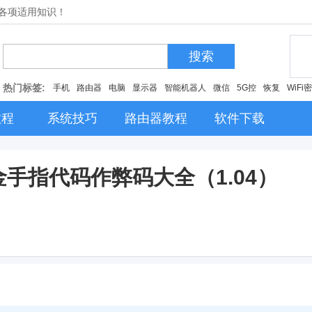
的各项适用知识！
搜索
热门标签:
手机
路由器
电脑
显示器
智能机器人
微信
5G控
恢复
WiFi
教程
系统技巧
路由器教程
软件下载
金手指代码作弊码大全（1.04）