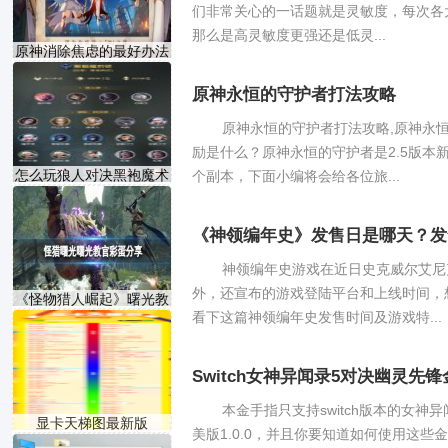
们非常关心的一话题就是灵敏度，每次各
那么是高灵敏度更强还是低灵...
原神消除焦虑的最好办法
原神永恒的守护者打法攻略
原神永恒的守护者打法攻略,原神永
励是什么？原神永恒的守护者是2.5版本
怎么玩狼人对决黑袍魔术
个副本，下面小编将会给各位旅...
《神领编年史》发售日是哪天？发
神领编年史游戏在近日史克威尔艾尼
外，还宣布的游戏登陆平台和上线时间，
《怪物猎人崛起》曙光教
看下这篇神领编年史发售时间及游戏特...
Switch女神异闻录5对决幽灵先
本金手指只支持switch版本的女神
显卡天梯图最新版
美版1.0.0，并且你要知道如何使用这