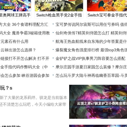
h马里奥网球王牌高手
Switch枪血黑手党2金手指
Switch宝可拳金手指
代
方大全 36个食谱料理配方汇
宝可梦传说阿尔宙斯可以用任亏券吗 值
码大全 魔兽争霸3秘籍使用教
换
仙剑奇侠传7精英剑侍团怎么打 精英剑侍
有元素石有什么用
boss打
航海王热血航线来自东海的少年答案是什
马云禄出游怎么选择？
爆裂魔女角色强度排行榜 最强top3角色
链接打不开怎么解决 打不开
荐
金铲铲之战VIP执事男刀阵容要怎么搭配
停者金手指代码作弊码大全（中
摩尔庄园手游夏日家园怎么装修？摩尔庄
会怎么参加 峡谷游园会参加
游夏日
怎么玩斗罗大陆斗神再临幽香百草园-斗
斗神再
玩？s
更新了大量的龙系羁绊。驯龙是当前版本
还不清楚怎么玩吧，今天小编给大家带