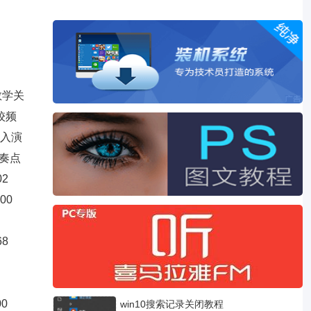
在教学关
较频
进入演
节奏点
02
000
68
00
win10搜索记录关闭教程