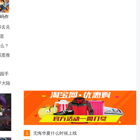
代码作
得去兑
团
么？
强度推
园手
罗大陆
无悔华夏什么时候上线