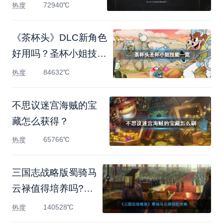
组合搭配
72940℃
热度
《茶杯头》DLC新角色
好用吗？圣杯小姐技能
一览
84632℃
热度
不思议迷宫海贼的宝
藏怎么获得？
65766℃
热度
三国志战略版蜀骑马
云禄值得培养吗?蜀
骑马云禄
140528℃
热度