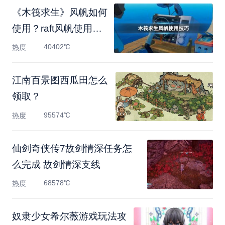
《木筏求生》风帆如何
使用？raft风帆使用技
巧
40402℃
热度
江南百景图西瓜田怎么
领取？
95574℃
热度
仙剑奇侠传7故剑情深任务怎
么完成 故剑情深支线
68578℃
热度
奴隶少女希尔薇游戏玩法攻