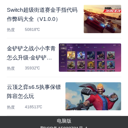
Switch超级街道赛金手指代码
作弊码大全（V1.0.0）
50818℃
热度
金铲铲之战小小李青
怎么升级-金铲铲之
战小小李
35932℃
热度
云顶之弈s6.5执事保镖
阵容怎么玩
418513℃
热度
电脑版