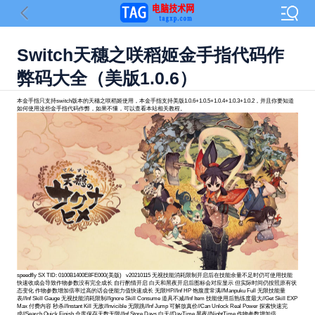
Switch天穗之咲稻姬金手指代码作
弊码大全（美版1.0.6）
本金手指只支持switch版本的天穗之咲稻姬使用，本金手指支持美版1.0.6+1.0.5+1.0.4+1.0.3+1.0.2，并且你要知道
如何使用这些金手指代码作弊，如果不懂，可以查看本站相关教程。
speedfly SX TID: 0100B1400E8FE000(美版) v20210115 无视技能消耗限制开启后在技能余量不足时仍可使用技能
快速收成会导致作物参数没有完全成长 自行酌情开启 白天和黑夜开启后图标会对应显示 但实际时间仍按照原有状
态变化 作物参数增加倍率过高的话会使能力值快速成长 无限HP//Inf HP 饱腹度常满//Manpuku Full 无限技能量
表//Inf Skill Gauge 无视技能消耗限制//Ignore Skill Consume 道具不减//Inf Item 技能使用后熟练度最大//Get Skill EXP
Max 付费内容 秒杀//Instant Kill 无敌//Invicible 无限跳//Inf Jump 可解放真价//Can Unlock Real Power 探索快速完
成//Search Quick Finish 仓库保存天数无限//Inf Store Days 白天//DayTime 黑夜//NightTime 作物参数增加倍