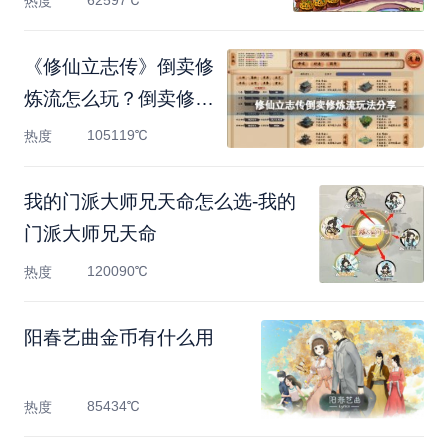
热度
《修仙立志传》倒卖修
炼流怎么玩？倒卖修炼
流
105119℃
热度
我的门派大师兄天命怎么选-我的
门派大师兄天命
120090℃
热度
阳春艺曲金币有什么用
85434℃
热度