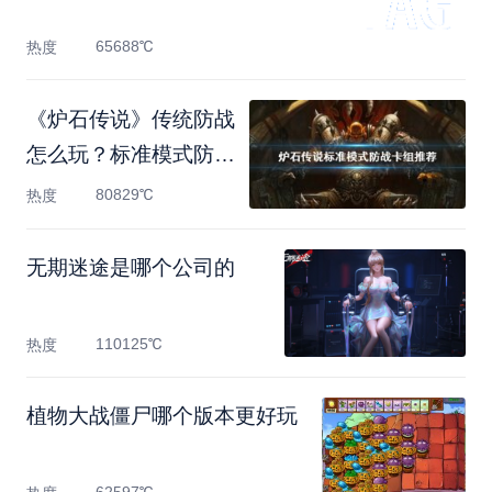
65688℃
热度
《炉石传说》传统防战
怎么玩？标准模式防战
卡
80829℃
热度
无期迷途是哪个公司的
110125℃
热度
植物大战僵尸哪个版本更好玩
62597℃