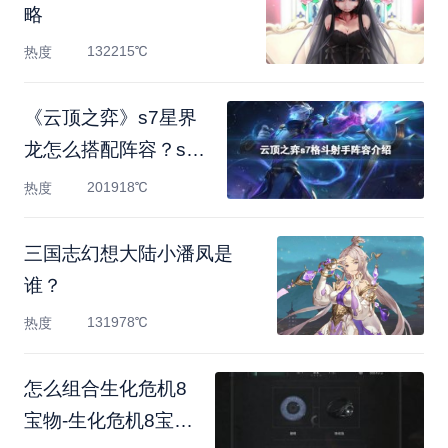
略
132215℃
热度
《云顶之弈》s7星界
龙怎么搭配阵容？s7
格斗射手
201918℃
热度
三国志幻想大陆小潘凤是
谁？
131978℃
热度
怎么组合生化危机8
宝物-生化危机8宝物