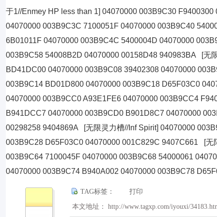
于1//Enmey HP less than 1] 04070000 003B9C30 F940030
04070000 003B9C3C 7100051F 04070000 003B9C40 5400
6B01011F 04070000 003B9C4C 5400004D 04070000 003B
003B9C58 54008B2D 04070000 00158D48 940983BA [无限H
BD41DC00 04070000 003B9C08 39402308 04070000 003B
003B9C14 BD01D800 04070000 003B9C18 D65F03C0 040
04070000 003B9CC0 A93E1FE6 04070000 003B9CC4 F94
B941DCC7 04070000 003B9CD0 B901D8C7 04070000 003
00298258 9404869A [无限灵力槽//Inf Spirit] 04070000 003
003B9C28 D65F03C0 04070000 001C829C 9407C661 [无限
003B9C64 7100045F 04070000 003B9C68 54000061 0407
04070000 003B9C74 B940A002 04070000 003B9C78 D65
TAG标签：
打印
本文地址： http://www.tagxp.com/iyouxi/34183.ht