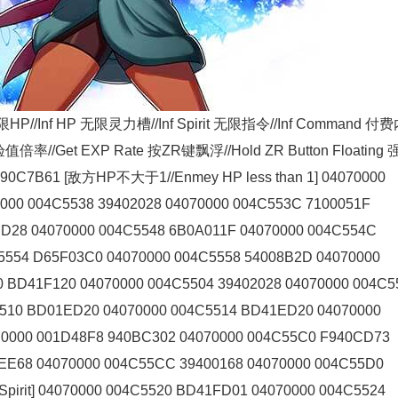
无限HP//Inf HP 无限灵力槽//Inf Spirit 无限指令//Inf Command 付
//Get EXP Rate 按ZR键飘浮//Hold ZR Button Floating
190C7B61 [敌方HP不大于1//Enmey HP less than 1] 04070000
000 004C5538 39402028 04070000 004C553C 7100051F
ED28 04070000 004C5548 6B0A011F 04070000 004C554C
5554 D65F03C0 04070000 004C5558 54008B2D 04070000
0 BD41F120 04070000 004C5504 39402028 04070000 004C5
5510 BD01ED20 04070000 004C5514 BD41ED20 04070000
70000 001D48F8 940BC302 04070000 004C55C0 F940CD73
EE68 04070000 004C55CC 39400168 04070000 004C55D0
irit] 04070000 004C5520 BD41FD01 04070000 004C5524