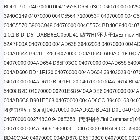
BD01F901 04070000 004C5528 D65F03C0 04070000 002
3940C149 04070000 004C5564 7100053F 04070000 004C
004C5570 B900C949 04070000 004C5574 BD40C940 040
1.0.1 BID: D5FDABB6EC050D41 [敌方HP不大于1//Enmey HP l
52A7F00A 04070000 004AD638 39402028 04070000 004A
004AD644 B941ED28 04070000 004AD648 6B0A011F 040
04070000 004AD654 D65F03C0 04070000 004AD658 5400
004AD600 BD41F120 04070000 004AD604 39402028 0407
04070000 004AD610 BD01ED20 04070000 004AD614 BD4
54008B2D 04070000 00201E68 940AADE6 04070000 004
004AD6C8 B901EE68 04070000 004AD6CC 39400168 040
限灵力槽//Inf Spirit] 04070000 004AD620 BD41FD01 0407
04070000 002748C0 9408E358 [无限指令//Inf Command] 04
04070000 004AD668 54000061 04070000 004AD66C B940
BD40C940 04070000 004AD678 D65F03C0 04070000 00