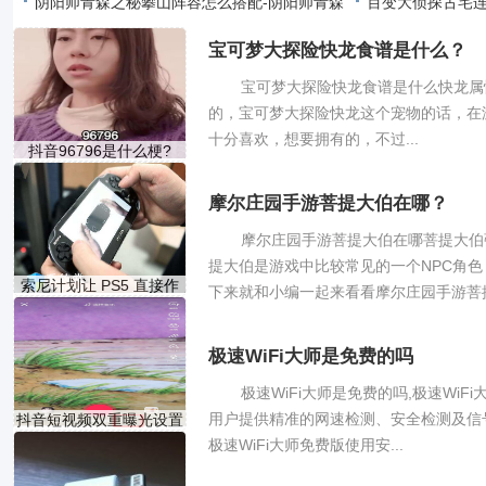
阴阳师青森之秘攀山阵容怎么搭配-阴阳师青森
特色内容
百变大侦探古宅
之秘攀
么？
宝可梦大探险快龙食谱是什么？
宝可梦大探险快龙食谱是什么快龙属
的，宝可梦大探险快龙这个宠物的话，在
十分喜欢，想要拥有的，不过...
抖音96796是什么梗?
96796有什
摩尔庄园手游菩提大伯在哪？
摩尔庄园手游菩提大伯在哪菩提大伯
提大伯是游戏中比较常见的一个NPC角
索尼计划让 PS5 直接作
下来就和小编一起来看看摩尔庄园手游菩提大
为模
极速WiFi大师是免费的吗
极速WiFi大师是免费的吗,极速WiF
用户提供精准的网速检测、安全检测及信号
抖音短视频双重曝光设置
极速WiFi大师免费版使用安...