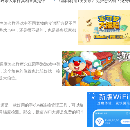
连环杀人事件真相答案是什
关
《基因制造1突变原》免费怎么领？免费
方法
性怎么样游戏中不同宠物的食谱配方是不同
游戏当中，还是很不错的，也是很多玩家都
强度怎么样摩尔庄园手游游戏中菩
色，这个角色的位置也比较好找，接
伯位...
i大师是一款好用的手机wifi连接管理工具，可以给
强度检测。那么，极速WiFi大师是免费的吗？