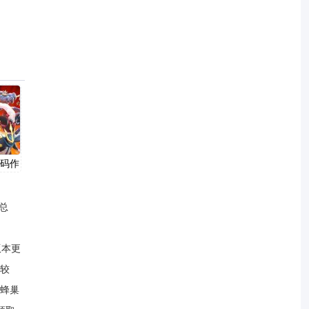
代码作
总
版本更
较
蜂巢