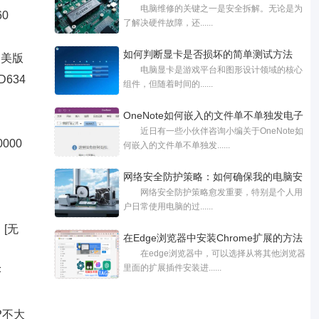
电脑维修的关键之一是安全拆解。无论是为
60
了解决硬件故障，还......
如何判断显卡是否损坏的简单测试方法
F 美版
电脑显卡是游戏平台和图形设计领域的核心
AD634
组件，但随着时间的......
OneNote如何嵌入的文件单不单独发电子
近日有一些小伙伴咨询小编关于OneNote如
邮件
0000
何嵌入的文件单不单独发......
网络安全防护策略：如何确保我的电脑安
网络安全防护策略愈发重要，特别是个人用
户日常使用电脑的过......
 [无
在Edge浏览器中安装Chrome扩展的方法
在edge浏览器中，可以选择从将其他浏览器
里面的扩展插件安装进......
F
HP不大