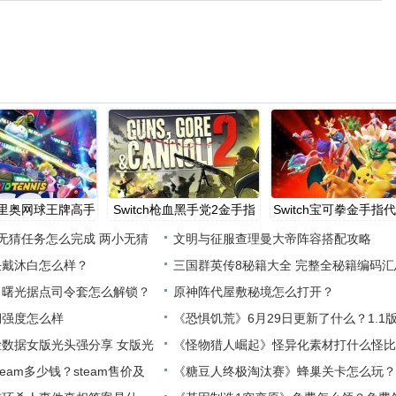
h马里奥网球王牌高手
Switch枪血黑手党2金手指
Switch宝可拳金手指
代
无猜任务怎么完成 两小无猜
文明与征服查理曼大帝阵容搭配攻略
决戴沐白怎么样？
三国群英传8秘籍大全 完整全秘籍编码汇
》曙光据点司令套怎么解锁？
原神阵代屋敷秘境怎么打开？
期强度怎么样
《恐惧饥荒》6月29日更新了什么？1.1
数据女版光头强分享 女版光
新内
《怪物猎人崛起》怪异化素材打什么怪比
eam多少钱？steam售价及
好？
《糖豆人终极淘汰赛》蜂巢关卡怎么玩？