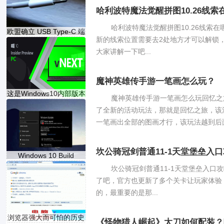
哈利波特魔法觉醒拼图10.26线索在
哈利波特魔法觉醒拼图10.26线索
欧盟确立 USB Type-C 端
新的线索位置需要去2处地方才可以解锁
口作
大家讲解一下吧...
魔神英雄传手游一笔画怎么玩？
这是Windows10内部版本
魔神英雄传手游一笔画怎么玩回忆之
2022
了全新的活动玩法，那就是回忆之旅，该
一笔画出全部的图画才行，该玩法越到后面越
坎公骑冠剑普通11-1天堂堡垒入口
Windows 10 Build
19042.685现在可
坎公骑冠剑普通11-1天堂堡垒入口攻
了吧，官方也更新了多个关卡让玩家体验
的，最重要的是那...
浏览器强大而可怕的历史
《怪物猎人崛起》太刀如何配装？