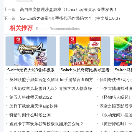
上一篇：
高自由度物理沙盒游戏《Tchia》玩法演示 春季发售！
下一篇：
Switch怒之铁拳4金手指代码作弊码大全（中文版1.0.3）
相关推荐
Related Recommendations
Switch无双大蛇3含终极版
Switch队长奇诺比奥寻宝者
Switc
金
英雄联盟手游禁言怎么解除 lol手游禁言查询方
仙剑奇侠传7两小
法
《火焰纹章风花雪月无双》青狮学级人物喜好
支线
斗罗大陆魂师对
青
第五人格律师天赋2022
《怪物猎人崛起
怎样下载健康天津app软件
曙
深空之眼觅影后
狩猎时刻什么时候公测
《永劫无间》捏脸
跑跑卡丁车欢乐谷驾校极限蹦床怎么玩？
头
《黄昏降临时》st