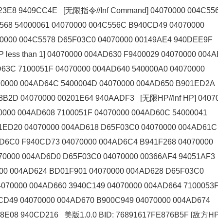
523E8 9409CC4E [无限指令//Inf Command] 04070000 004C55
5568 54000061 04070000 004C556C B940CD49 04070000
70000 004C5578 D65F03C0 04070000 00149AE4 940DEE9
ess than 1] 04070000 004AD630 F9400029 04070000 004
D63C 7100051F 04070000 004AD640 540000A0 04070000
70000 004AD64C 5400004D 04070000 004AD650 B901ED2A
8B2D 04070000 00201E64 940AADF3 [无限HP//Inf HP] 0407
0000 004AD608 7100051F 04070000 004AD60C 54000041
1ED20 04070000 004AD618 D65F03C0 04070000 004AD61C
AD6C0 F940CD73 04070000 004AD6C4 B941F268 04070000
70000 004AD6D0 D65F03C0 04070000 00366AF4 94051AF3
0000 004AD624 BD01F901 04070000 004AD628 D65F03C0
070000 004AD660 3940C149 04070000 004AD664 7100053
CD49 04070000 004AD670 B900C949 04070000 004AD674
178E08 940CD216 美版1.0.0 BID: 76891617FE876B5F [敌方