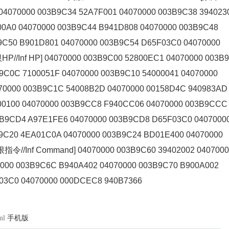
0 04070000 003B9C34 52A7F001 04070000 003B9C38 394023
00A0 04070000 003B9C44 B941D808 04070000 003B9C48
9C50 B901D801 04070000 003B9C54 D65F03C0 04070000
P//Inf HP] 04070000 003B9C00 52800EC1 04070000 003B
9C0C 7100051F 04070000 003B9C10 54000041 04070000
70000 003B9C1C 54008B2D 04070000 00158D4C 940983AD
00100 04070000 003B9CC8 F940CC06 04070000 003B9CCC
B9CD4 A97E1FE6 04070000 003B9CD8 D65F03C0 0407000
B9C20 4EA01C0A 04070000 003B9C24 BD01E400 04070000
指令//Inf Command] 04070000 003B9C60 39402002 040700
0000 003B9C6C B940A402 04070000 003B9C70 B900A002
F03C0 04070000 000DCEC8 940B7366
ml
手机版