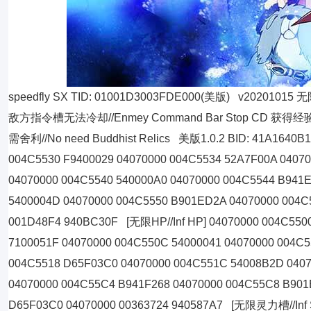
speedfly SX TID: 01001D3003FDE000(美版) v20201015 
敌方指令槽无法冷却//Enmey Command Bar Stop CD 获得经验值倍率
需舍利//No need Buddhist Relics 美版1.0.2 BID: 41A1640B
004C5530 F9400029 04070000 004C5534 52A7F00A 04070
04070000 004C5540 540000A0 04070000 004C5544 B941
5400004D 04070000 004C5550 B901ED2A 04070000 004C
001D48F4 940BC30F [无限HP//Inf HP] 04070000 004C550
7100051F 04070000 004C550C 54000041 04070000 004C
004C5518 D65F03C0 04070000 004C551C 54008B2D 040
04070000 004C55C4 B941F268 04070000 004C55C8 B901
D65F03C0 04070000 00363724 940587A7 [无限灵力槽//Inf Sp