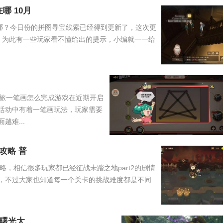
哪 10月
在哪？今日份的拼图寻宝线索已经得到更新了，这次更
，为此有一些玩家看不懂给出的提示，小编就一一给
旅一笔画怎么完成游戏在近期开启
活动中有着一笔画玩法，玩家需要
难...
攻略 普
略，相信很多玩家都已经征战未踏之地part2的剧情
，不过大家也知道每一个关卡的挑战难度都是不同
曙光太