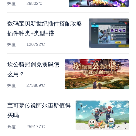
一览
26802℃
热度
数码宝贝新世纪插件搭配攻略
插件种类+类型+搭
120792℃
热度
坎公骑冠剑兑换码怎
么用？
273889℃
热度
宝可梦传说阿尔宙斯值得
买吗
259177℃
热度