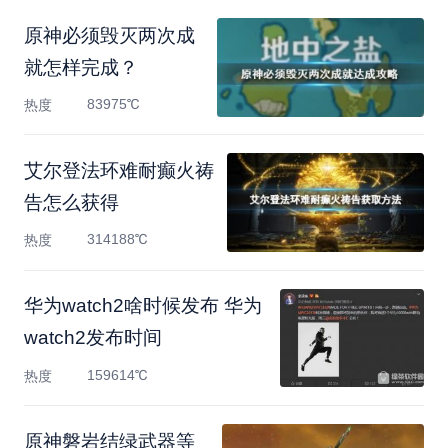
原神必须毁灭两次成
就怎样完成？
83975℃
热度
艾尔登法环难耐癫火祷
告怎么获得
314188℃
热度
华为watch2啥时候发布 华为
watch2发布时间
159614℃
热度
原神磐岩结绿武器等