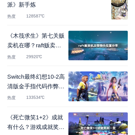
派》新手炼
128587℃
热度
《木筏求生》第七关贩
卖机在哪？raft贩卖机
及怪
29920℃
热度
Switch最终幻想10-2高
清版金手指代码作弊码
大全（
133534℃
热度
《死亡微笑1+2》成就
有什么？游戏成就奖杯