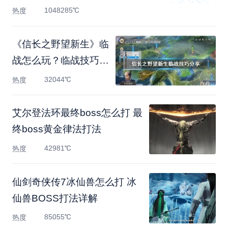
1048285℃
热度
《信长之野望新生》临
战怎么玩？临战技巧分
享
32044℃
热度
艾尔登法环最终boss怎么打 最
终boss黄金律法打法
42981℃
热度
仙剑奇侠传7冰仙兽怎么打 冰
仙兽BOSS打法详解
85055℃
热度