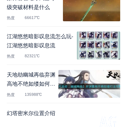
级突破材料是什么
66617℃
热度
江湖悠悠暗影叹息流怎么玩-
江湖悠悠暗影叹息流
82321℃
热度
天地劫幽城再临弃渊
高地不绝如缕如何
打-天地劫
135988℃
热度
幻塔密米尔位置介绍