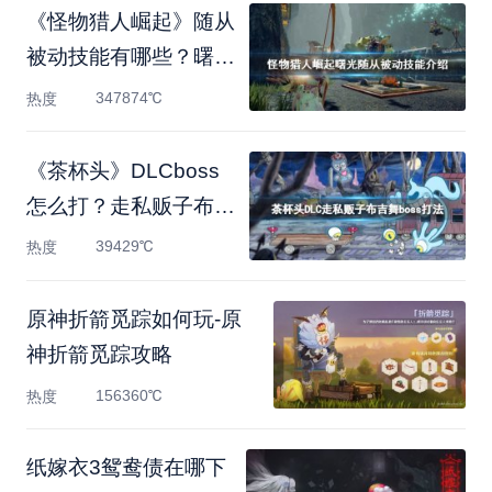
《怪物猎人崛起》随从
被动技能有哪些？曙光
随
347874℃
热度
《茶杯头》DLCboss
怎么打？走私贩子布吉
舞boss打法
39429℃
热度
原神折箭觅踪如何玩-原
神折箭觅踪攻略
156360℃
热度
纸嫁衣3鸳鸯债在哪下