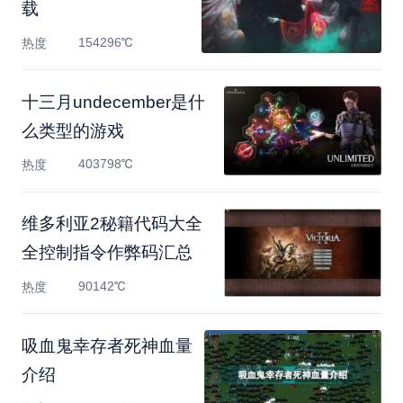
载
154296℃
热度
十三月undecember是什
么类型的游戏
403798℃
热度
维多利亚2秘籍代码大全
全控制指令作弊码汇总
90142℃
热度
吸血鬼幸存者死神血量
介绍