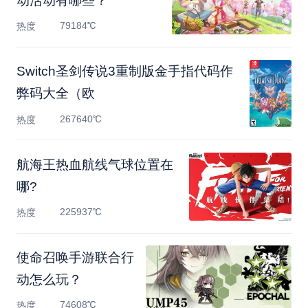
动活动有哪些？
79184℃
热度
Switch圣剑传说3重制版金手指代码作
弊码大全（欧
267640℃
热度
航海王热血航线气球位置在
哪?
225937℃
热度
使命召唤手游联合行
动怎么玩？
74608℃
热度