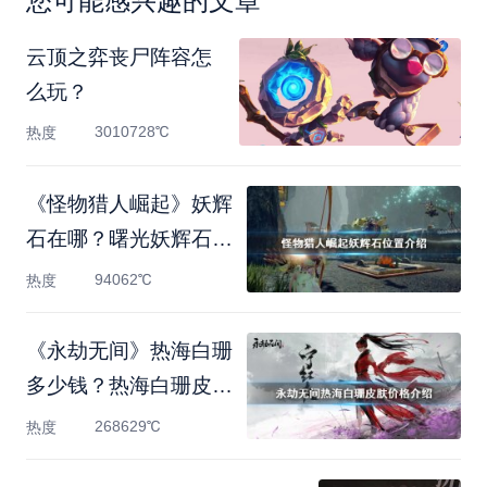
您可能感兴趣的文章
云顶之弈丧尸阵容怎
么玩？
3010728℃
热度
《怪物猎人崛起》妖辉
石在哪？曙光妖辉石位
置
94062℃
热度
《永劫无间》热海白珊
多少钱？热海白珊皮肤
价
268629℃
热度