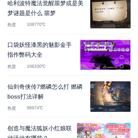
哈利波特魔法觉醒噩梦或是美
梦谜题是什么 噩梦
108770℃
热度
口袋妖怪漆黑的魅影金手
指作弊码大全
106330℃
热度
仙剑奇侠传7燃磷怎么打 燃磷
boss打法详解
98974℃
热度
创造与魔法狐妖小红娘联