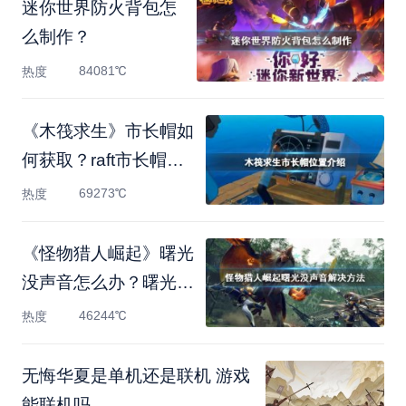
迷你世界防火背包怎
么制作？
84081℃
热度
《木筏求生》市长帽如
何获取？raft市长帽位
置介
69273℃
热度
《怪物猎人崛起》曙光
没声音怎么办？曙光没
声
46244℃
热度
无悔华夏是单机还是联机 游戏
能联机吗