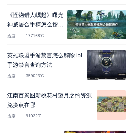
《怪物猎人崛起》曙光
神威居合手柄怎么按？
神
177168℃
热度
英雄联盟手游禁言怎么解除 lol
手游禁言查询方法
359023℃
热度
江南百景图新桃花村望月之约资源
兑换点在哪
91022℃
热度