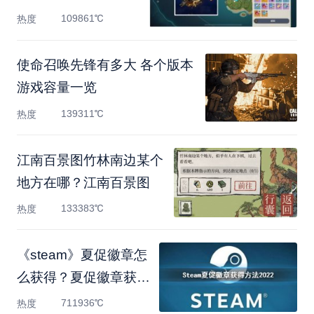
成就完
109861℃
热度
使命召唤先锋有多大 各个版本
游戏容量一览
139311℃
热度
江南百景图竹林南边某个
地方在哪？江南百景图
133383℃
热度
《steam》夏促徽章怎
么获得？夏促徽章获得
方法
711936℃
热度