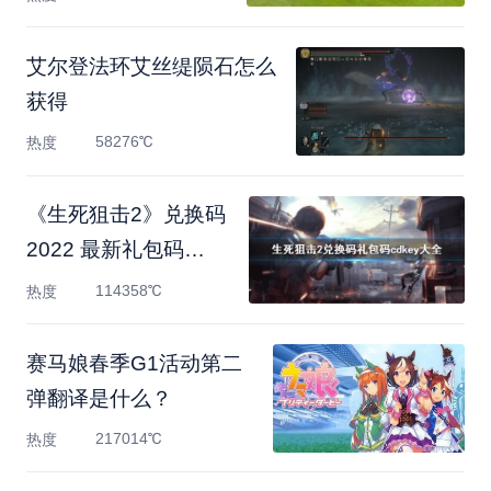
艾尔登法环艾丝缇陨石怎么
获得
58276℃
热度
《生死狙击2》兑换码
2022 最新礼包码
cdkey大全
114358℃
热度
赛马娘春季G1活动第二
弹翻译是什么？
217014℃
热度