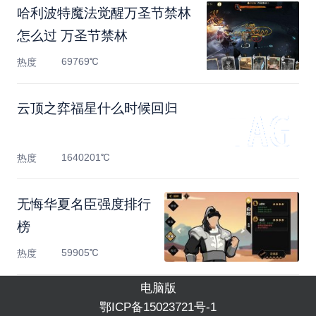
哈利波特魔法觉醒万圣节禁林
怎么过 万圣节禁林
69769℃
热度
云顶之弈福星什么时候回归
1640201℃
热度
无悔华夏名臣强度排行
榜
59905℃
热度
电脑版
鄂ICP备15023721号-1