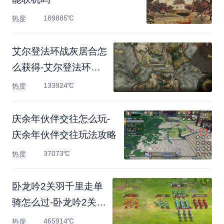
189885℃
热度
艾尔登法环战灰居合怎
么获得-艾尔登法环战
灰居
133924℃
热度
庆余年伙伴交往怎么玩-
庆余年伙伴交往玩法攻略
37073℃
热度
卧龙吟2关羽千里走单
骑怎么过-卧龙吟2关羽
千里
465914℃
热度