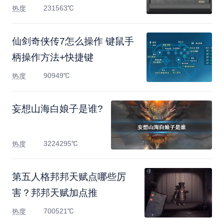
231563℃
热度
仙剑奇侠传7怎么操作 键鼠手
柄操作方法+快捷键
90949℃
热度
妄想山海白娘子是谁?
3224295℃
热度
第五人格邦邦天赋点哪些厉
害？邦邦天赋加点推
700521℃
热度