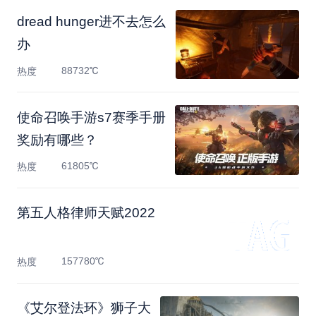
dread hunger进不去怎么
办
88732℃
热度
使命召唤手游s7赛季手册
奖励有哪些？
61805℃
热度
第五人格律师天赋2022
157780℃
热度
《艾尔登法环》狮子大