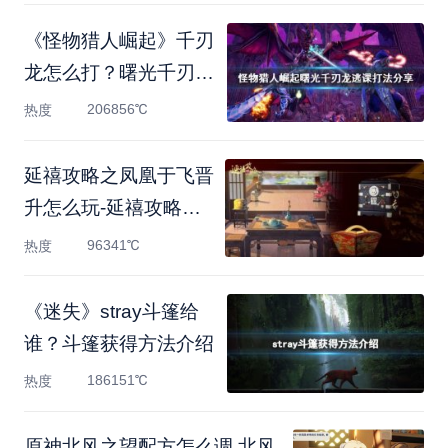
《怪物猎人崛起》千刃
龙怎么打？曙光千刃龙
逃
206856℃
热度
延禧攻略之凤凰于飞晋
升怎么玩-延禧攻略之
凤凰
96341℃
热度
《迷失》stray斗篷给
谁？斗篷获得方法介绍
186151℃
热度
原神北风之望配方怎么调 北风