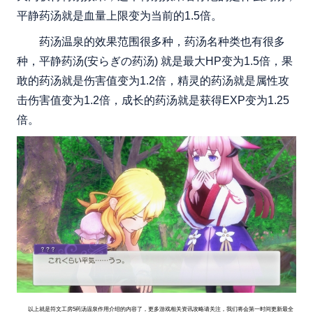
平静药汤就是血量上限变为当前的1.5倍。
药汤温泉的效果范围很多种，药汤名种类也有很多
种，平静药汤(安らぎの药汤) 就是最大HP变为1.5倍，果
敢的药汤就是伤害值变为1.2倍，精灵的药汤就是属性攻
击伤害值变为1.2倍，成长的药汤就是获得EXP变为1.25
倍。
以上就是符文工房5药汤温泉作用介绍的内容了，更多游戏相关资讯攻略请关注，我们将会第一时间更新最全