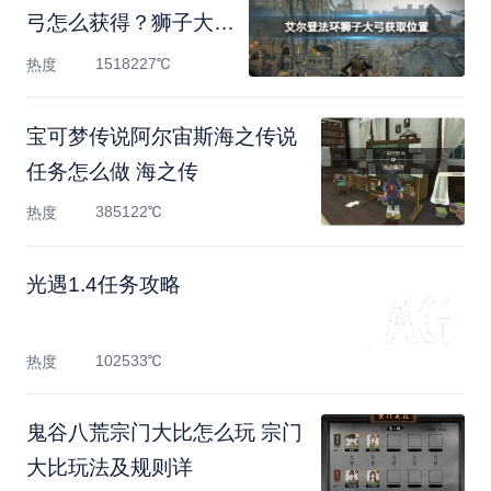
弓怎么获得？狮子大弓
获
1518227℃
热度
宝可梦传说阿尔宙斯海之传说
任务怎么做 海之传
385122℃
热度
光遇1.4任务攻略
102533℃
热度
鬼谷八荒宗门大比怎么玩 宗门
大比玩法及规则详