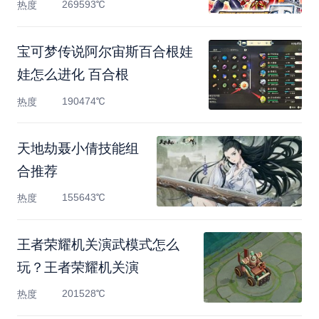
269593℃
热度
宝可梦传说阿尔宙斯百合根娃
娃怎么进化 百合根
190474℃
热度
天地劫聂小倩技能组
合推荐
155643℃
热度
王者荣耀机关演武模式怎么
玩？王者荣耀机关演
201528℃
热度