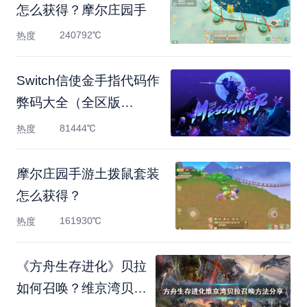
怎么获得？摩尔庄园手
240792℃
热度
Switch信使金手指代码作
弊码大全（全区版
2.0.2）
81444℃
热度
摩尔庄园手游土拨鼠套装
怎么获得？
161930℃
热度
《方舟生存进化》贝拉
如何召唤？维京湾贝拉