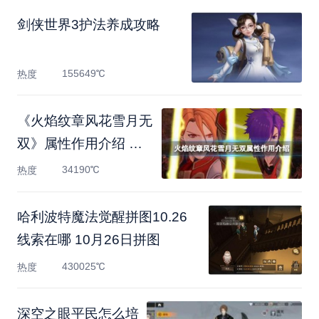
剑侠世界3护法养成攻略
155649℃
热度
《火焰纹章风花雪月无
双》属性作用介绍 属
性状
34190℃
热度
哈利波特魔法觉醒拼图10.26
线索在哪 10月26日拼图
430025℃
热度
深空之眼平民怎么培