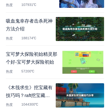
107931℃
热度
吸血鬼幸存者击杀死神
方法介绍
188174℃
热度
宝可梦大探险初始精灵那
个好-宝可梦大探险初始
57200℃
热度
《木筏求生》挖宝藏有
技巧吗？raft挖宝藏技
巧分
1044300℃
热度