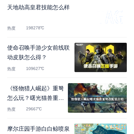
天地劫高皇君技能怎么样
198278℃
热度
使命召唤手游少女前线联
动皮肤怎么得？
109627℃
热度
《怪物猎人崛起》重弩
怎么玩？曙光猫兽重弩
改
29667℃
热度
摩尔庄园手游白白鲸喷泉