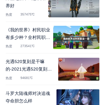
养好
357475℃
热度
《我的世界》村民职业
有多少种？全村民职业
一
273541℃
热度
光遇520复刻是干嘛
的-2021光遇520复刻白
金先祖活动
94681℃
热度
斗罗大陆魂师对决追魂
夺命胆怎么样