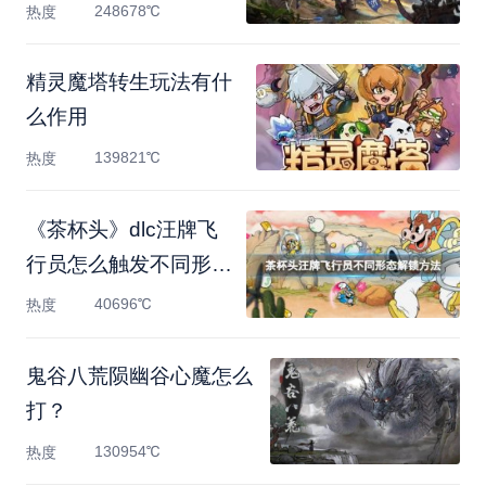
召
248678℃
热度
精灵魔塔转生玩法有什
么作用
139821℃
热度
《茶杯头》dlc汪牌飞
行员怎么触发不同形
态？汪
40696℃
热度
鬼谷八荒陨幽谷心魔怎么
打？
130954℃
热度