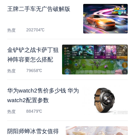
王牌二手车无广告破解版
202704℃
热度
金铲铲之战卡萨丁狙
神阵容要怎么搭配
79658℃
热度
华为watch2售价多少钱 华为
watch2配置参数
88479℃
热度
阴阳师蝉冰雪女值得