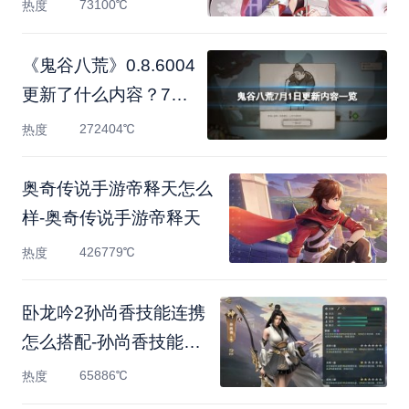
73100℃
热度
《鬼谷八荒》0.8.6004
更新了什么内容？7月
1日更新
272404℃
热度
奥奇传说手游帝释天怎么
样-奥奇传说手游帝释天
426779℃
热度
卧龙吟2孙尚香技能连携
怎么搭配-孙尚香技能连
携
65886℃
热度