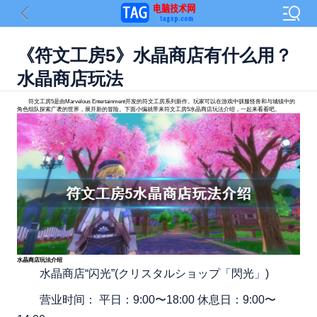
《符文工房5》水晶商店有什么用？
水晶商店玩法
符文工房5是由Marvelous Entertainment开发的符文工房系列新作。玩家可以在游戏中驯服怪兽和与城镇中的
角色组队探索广袤的世界，展开新的冒险。下面小编就带来符文工房5水晶商店玩法介绍，一起来看看吧。
水晶商店玩法介绍
水晶商店“闪光”(クリスタルショップ「閃光」)
营业时间： 平日：9:00〜18:00 休息日：9:00〜