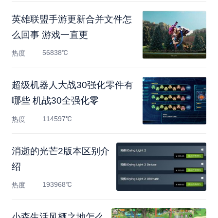
英雄联盟手游更新合并文件怎
么回事 游戏一直更
56838℃
热度
超级机器人大战30强化零件有
哪些 机战30全强化零
114597℃
热度
消逝的光芒2版本区别介
绍
193968℃
热度
小森生活风栖之地怎么