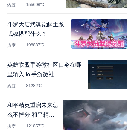
155606℃
热度
斗罗大陆武魂觉醒土系
武魂搭配什么？
198887℃
热度
英雄联盟手游微社区口令在哪
里输入 lol手游微社
81282℃
热度
和平精英重启未来怎
么不掉分-和平精英
重启未来
121857℃
热度