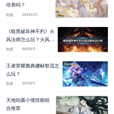
培养吗？
253431℃
热度
《暗黑破坏神不朽》火
风法师怎么玩？火风法
师
88056℃
热度
王者荣耀雅典娜献祭流怎
么玩？
50754℃
热度
天地劫聂小倩技能组
合推荐