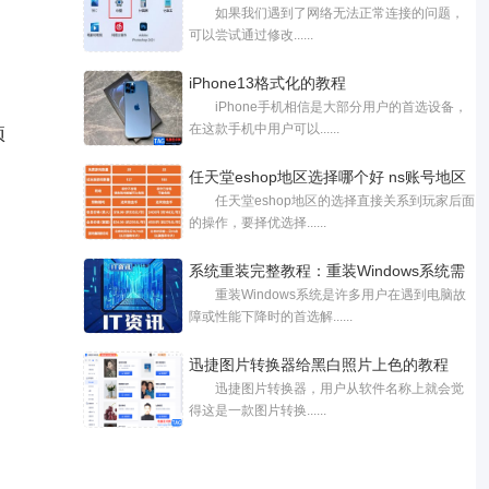
如果我们遇到了网络无法正常连接的问题，
可以尝试通过修改......
​iPhone13格式化的教程
iPhone手机相信是大部分用户的首选设备，
在这款手机中用户可以......
项
任天堂eshop地区选择哪个好 ns账号地区
任天堂eshop地区的选择直接关系到玩家后面
选
的操作，要择优选择......
系统重装完整教程：重装Windows系统需
重装Windows系统是许多用户在遇到电脑故
要注
障或性能下降时的首选解......
迅捷图片转换器给黑白照片上色的教程
迅捷图片转换器，用户从软件名称上就会觉
得这是一款图片转换......