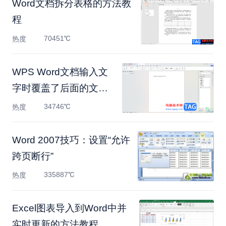
Word文档拆分表格的方法教
程
70451℃
热度
WPS Word文档输入文
字时覆盖了后面的文字
的解决方
34746℃
热度
Word 2007技巧：设置“允许
跨页断行”
335887℃
热度
Excel图表导入到Word中并
实时更新的方法教程