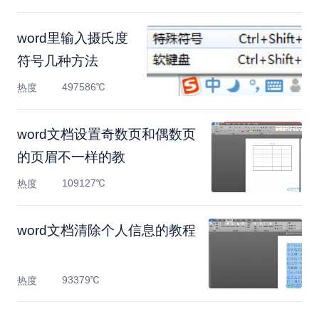
word里输入摄氏度
符号几种方法
497586℃
热度
​word文档设置奇数页和偶数页
的页眉不一样的教
109127℃
热度
word文档清除个人信息的教程
93379℃
热度