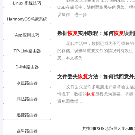
数据丢失现象常常让人感到无助，尤
Linux 系统技巧
USB存储器中，随时面临丢失的风险。很
误操作，进一步...
HarmonyOS鸿蒙系统
数据
恢复
实用教程：如何
恢复
误删
App应用技巧
现代生活中，数据已成为不可或缺的
的存储。误删除重要文件的情况时有发生
TP-Link路由器
患。本文将为...
D-link路由器
文件丢失
恢复
方法：如何找回意外
水星路由器
文件丢失是许多电脑用户常常会面临
情况下，数据的
恢复
显得尤为重要。掌握
腾达路由器
避免因数据...
迅捷路由器
共找到
872
条记录/最大显示
88
磊科路由器