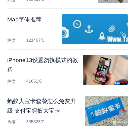
Mac字体推荐
121467℃
热度
​iPhone13设置勿扰模式的教
程
41651℃
热度
蚂蚁大宝卡套餐怎么免费升
级 支付宝蚂蚁大宝卡
335825℃
热度