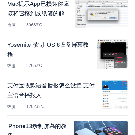
Mac提示App已损坏你应
该将它移到废纸篓的解决
方
80683℃
热度
Yosemite 录制 iOS 8设备屏幕教
程
82652℃
热度
支付宝收款语音播报怎么设置 支付
宝语音播报入
120233℃
热度
iPhone13录制屏幕的教