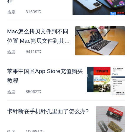
程
31609℃
热度
Mac怎么拷贝文件到不同
位置 Mac拷贝文件到其它
位
94110℃
热度
苹果中国区App Store充值购买
教程
85062℃
热度
卡针断在手机针孔里面了怎么办?
100691℃
热度