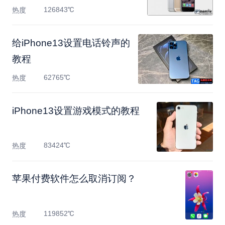
126843℃
热度
给iPhone13设置电话铃声的
教程
62765℃
热度
iPhone13设置游戏模式的教程
83424℃
热度
苹果付费软件怎么取消订阅？
119852℃
热度