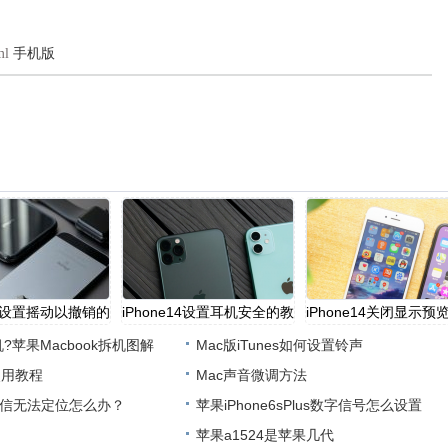
ml
手机版
e14设置摇动以撤销的
​iPhone14设置耳机安全的教
​iPhone14关闭显示预
机?苹果Macbook拆机图解
Mac版iTunes如何设置铃声
使用教程
Mac声音微调方法
lus微信无法定位怎么办？
苹果iPhone6sPlus数字信号怎么设置
苹果a1524是苹果几代