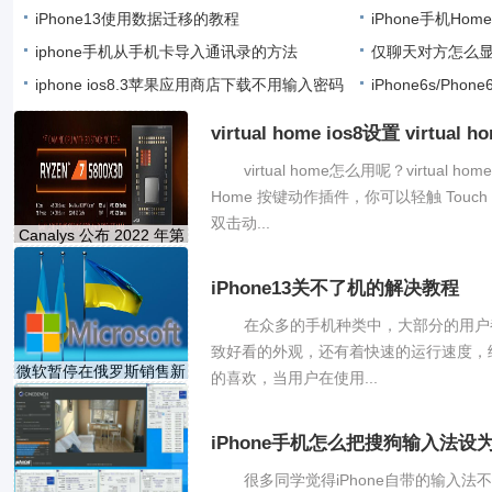
logo
iPhone13使用数据迁移的教程
iPhone手机Ho
iphone手机从手机卡导入通讯录的方法
仅聊天对方怎么
iphone ios8.3苹果应用商店下载不用输入密码
iPhone6s/Pho
怎么设
SIM卡规格图文
virtual home ios8设置 virtual
virtual home怎么用呢？virtual 
Home 按键动作插件，你可以轻触 Touch I
双击动...
Canalys 公布 2022 年第
一季度
​iPhone13关不了机的解决教程
在众多的手机种类中，大部分的用户都
致好看的外观，还有着快速的运行速度，
微软暂停在俄罗斯销售新
的喜欢，当用户在使用...
iPhone手机怎么把搜狗输入法设
很多同学觉得iPhone自带的输入法