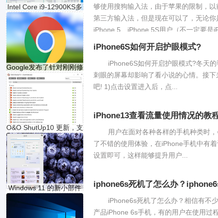
够使用搜狗输入法，由于苹果的限制，以
Intel Core i9-12900KS多
核成绩
第三方输入法，但是现在可以了，无论你是iP
iPhone 5、iPhone 5S用户（不一定要是iPh
iPhone6S如何开启护眼模式?
iPhone6S如何开启护眼模式?
Google发布了针对刚刚修
刺眼的屏幕却影响了看小说的心情。接下
补
吧! 1)点击设置进入后，点...
iPhone13查看流量使用情况的教
O&O ShutUp10 更新，支
用户在面对各种各样的手机种类时，会
持 wi
了不错的使用体验，在iPhone手机中
设置即可，这样能够提升用户...
iphone6s死机了怎么办？iphon
Windows 11 的新小部件
_Micr
iPhone6s死机了怎么办？相信有
产品iPhone 6s手机，有的用户在使