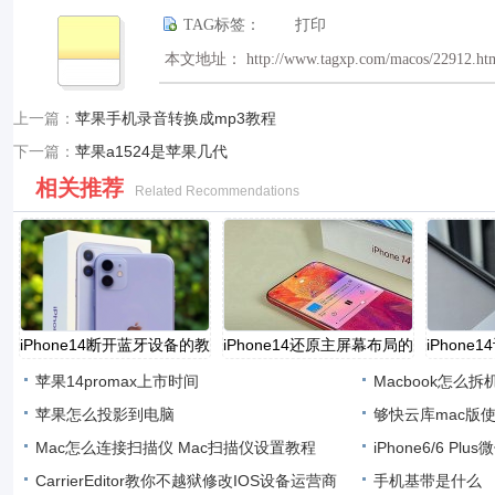
TAG标签：
打印
本文地址： http://www.tagxp.com/macos/22912.ht
上一篇：
苹果手机录音转换成mp3教程
下一篇：
苹果a1524是苹果几代
相关推荐
Related Recommendations
​iPhone14断开蓝牙设备的教
​iPhone14还原主屏幕布局的
​iPhon
苹果14promax上市时间
Macbook怎么拆
苹果怎么投影到电脑
够快云库mac版
Mac怎么连接扫描仪 Mac扫描仪设置教程
iPhone6/6 P
CarrierEditor教你不越狱修改IOS设备运营商
手机基带是什么